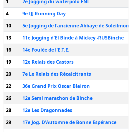
1
2e Jogging du waterpolo ENL
4
9e IJJ Running Day
10
5e Jogging de l'ancienne Abbaye de Soleilmont
13
11e Jogging d'El Binde à Mickey -RUSBinche
16
14e Foulée de l'E.T.E.
19
12e Relais des Castors
20
7e Le Relais des Récalcitrants
22
36e Grand Prix Oscar Blairon
26
12e Semi marathon de Binche
28
12e Les Dragonnades
29
17e Jog. D'Automne de Bonne Espérance