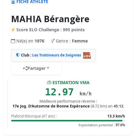
FICHE ATHLÈTE
MAHIA Bérangère
Score ELO Challenge : 995 points
Né(e) en
1976
Genre :
Femme
Club :
Les Trottineurs de Soignies
Partager
ESTIMATION VMA
12.97
km/h
Meilleure performance récente :
17e Jog. D'Automne de Bonne Espérance
(8.72 km) en
45:12
.
Plafond théorique (47 ans) :
13.3 km/h
Exploitation potentiel :
97.6%