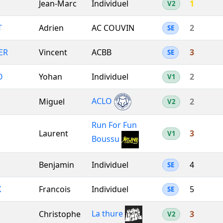
Jean-Marc
Individuel
1
V2
T
Adrien
AC COUVIN
2
SE
ER
Vincent
ACBB
3
SE
O
Yohan
Individuel
2
V1
ACLO
Miguel
2
V2
Run For Fun
Laurent
3
V1
Boussu
Benjamin
Individuel
4
SE
X
Francois
Individuel
5
SE
La thure
Christophe
3
V2