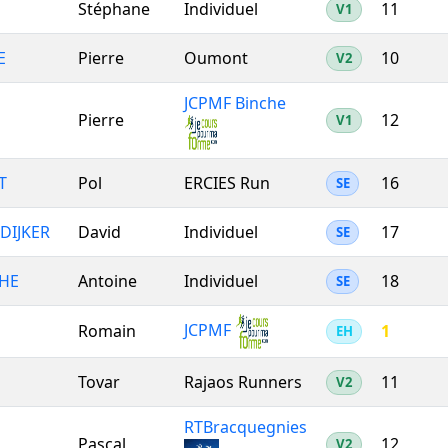
Stéphane
Individuel
11
V1
E
Pierre
Oumont
10
V2
JCPMF Binche
Pierre
12
V1
T
Pol
ERCIES Run
16
SE
DIJKER
David
Individuel
17
SE
HE
Antoine
Individuel
18
SE
JCPMF
Romain
1
EH
Tovar
Rajaos Runners
11
V2
RTBracquegnies
Pascal
12
V2