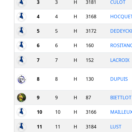
3
3
H
3181
CULOT
4
4
H
3168
HOCQUE
5
5
H
3172
DEDEYCK
6
6
H
160
ROSITAN
7
7
H
152
LACROIX
8
8
H
130
DUPUIS
9
9
H
87
BIETTLOT
10
10
H
3166
MAILLEU
11
11
H
3184
LUST