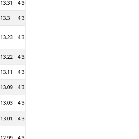
13.31
4'30''
45:20
761
13.3
4'31''
45:22
757
13.23
4'32''
45:38
751
13.22
4'32''
45:40
748
13.11
4'35''
46:03
741
13.09
4'35''
46:06
737
13.03
4'36''
46:20
731
13.01
4'37''
46:24
727
12.99
4'37''
46:27
723