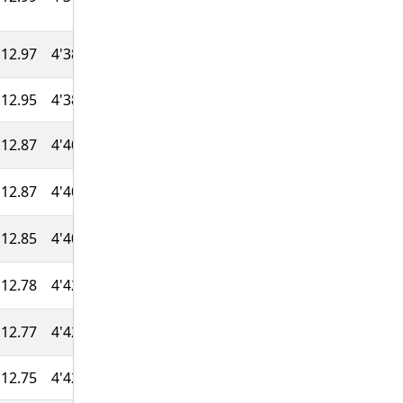
12.97
4'38''
46:32
718
12.95
4'38''
46:36
714
12.87
4'40''
46:53
708
12.87
4'40''
46:55
704
12.85
4'40''
46:59
700
12.78
4'42''
47:13
695
12.77
4'42''
47:17
691
12.75
4'42''
47:20
686