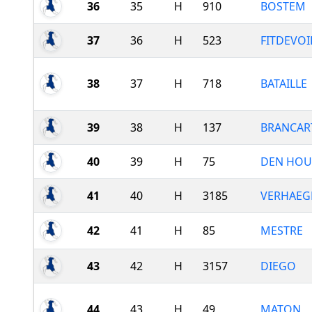
36
35
H
910
BOSTEM
37
36
H
523
FITDEVOI
38
37
H
718
BATAILLE
39
38
H
137
BRANCAR
40
39
H
75
DEN HOU
41
40
H
3185
VERHAEG
42
41
H
85
MESTRE
43
42
H
3157
DIEGO
44
43
H
49
MATON