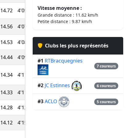
Vitesse moyenne :
14.72
4'05''
41:00
889
Grande distance : 11.62 km/h
Petite distance : 9.87 km/h
14.56
4'07''
41:28
881
14.53
4'08''
41:33
876
Clubs les plus représentés
14.44
4'09''
41:48
870
#1
RTBracquegnies
7 coureurs
14.34
4'11''
42:05
864
#2
JC Estinnes
6 coureurs
14.33
4'11''
42:07
860
#3
ACLO
5 coureurs
14.28
4'12''
42:16
855
14.12
4'15''
42:45
847