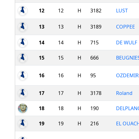
12
12
H
3182
LUST
13
13
H
3189
COPPEE
14
14
H
715
DE WULF
15
15
H
666
BEUGNIE
16
16
H
95
OZDEMIR
17
17
H
3178
Roland
18
18
H
190
DELPLAN
19
19
H
216
EL OUAC