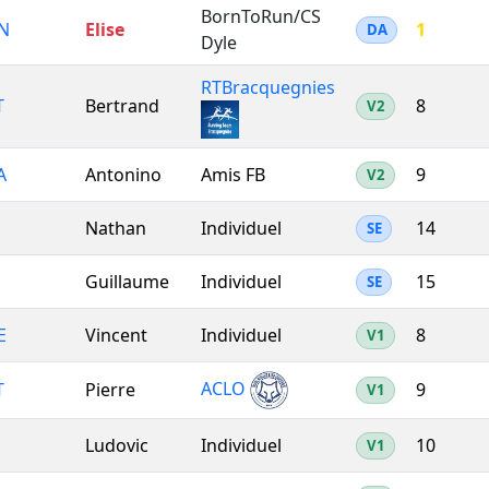
BornToRun/CS
N
Elise
1
DA
Dyle
RTBracquegnies
T
Bertrand
8
V2
A
Antonino
Amis FB
9
V2
Nathan
Individuel
14
SE
Guillaume
Individuel
15
SE
E
Vincent
Individuel
8
V1
ACLO
T
Pierre
9
V1
Ludovic
Individuel
10
V1