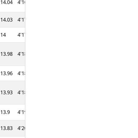
14.04
4'16''
42:59
841
14.03
4'17''
43:02
837
14
4'17''
43:06
832
13.98
4'18''
43:11
828
13.96
4'18''
43:15
824
13.93
4'18''
43:20
819
13.9
4'19''
43:26
815
13.83
4'20''
43:39
809