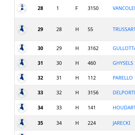
28
1
F
3150
VANCOLE
29
28
H
55
TRUSSAR
30
29
H
3162
GULLOTT
31
30
H
460
GHYSELS
32
31
H
112
PARELLO
33
32
H
3156
DELPORT
34
33
H
141
HOUDAR
35
34
H
224
JARECKI