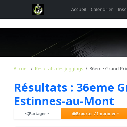
Accueil
Calendrier
Insc
Accueil
Résultats des joggings
36eme Grand Prix
Résultats :
36eme Gr
Estinnes-au-Mont
Partager
Exporter / Imprimer