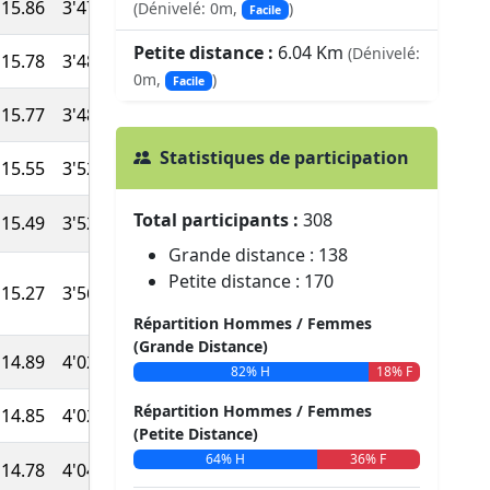
15.86
3'47''
38:04
954
(Dénivelé: 0m,
)
Facile
Petite distance :
6.04 Km
(Dénivelé:
15.78
3'48''
38:15
948
0m,
)
Facile
15.77
3'48''
38:17
944
Statistiques de participation
15.55
3'52''
38:49
935
Total participants :
308
15.49
3'52''
38:58
929
Grande distance : 138
Petite distance : 170
15.27
3'56''
39:32
919
Répartition Hommes / Femmes
(Grande Distance)
14.89
4'02''
40:32
905
82% H
18% F
Répartition Hommes / Femmes
14.85
4'02''
40:39
900
(Petite Distance)
64% H
36% F
14.78
4'04''
40:50
895