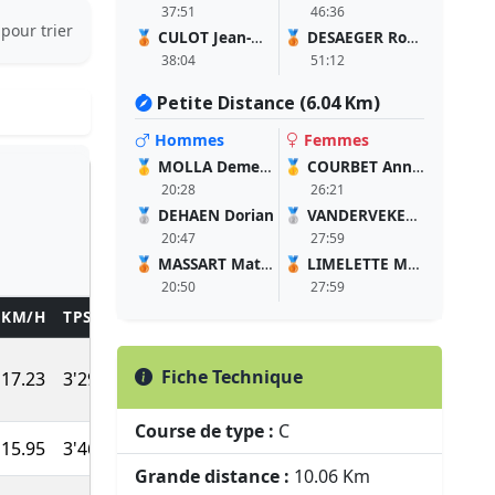
37:51
46:36
 pour trier
🥉
CULOT Jean-Marc
🥉
DESAEGER Roxane
38:04
51:12
Petite Distance (6.04 Km)
Hommes
Femmes
🥇
MOLLA Demeke
🥇
COURBET Annick
20:28
26:21
🥈
DEHAEN Dorian
🥈
VANDERVEKEN Mila
20:47
27:59
🥉
MASSART Mathis
🥉
LIMELETTE Maena
20:50
27:59
KM/H
TPS/KM
TEMPS
POINTS
DIPLÔME
Fiche Technique
17.23
3'29''
35:02
1000
Course de type :
C
15.95
3'46''
37:51
960
Grande distance :
10.06 Km