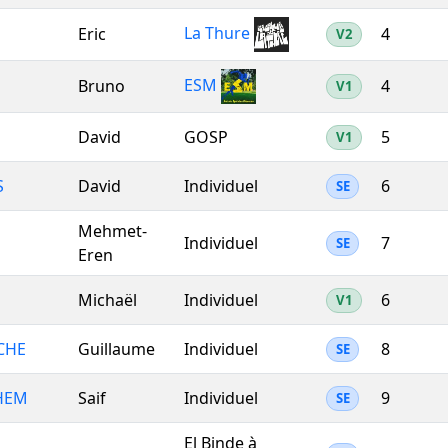
La Thure
Eric
4
V2
ESM
Bruno
4
V1
David
GOSP
5
V1
S
David
Individuel
6
SE
Mehmet-
Individuel
7
SE
Eren
Michaël
Individuel
6
V1
CHE
Guillaume
Individuel
8
SE
HEM
Saif
Individuel
9
SE
El Binde à