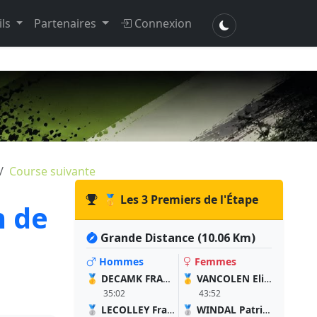
ils
Partenaires
Connexion
Course suivante
🥇 Les 3 Premiers de l'Étape
n de
Grande Distance (10.06 Km)
Hommes
Femmes
🥇
DECAMK FRANÇOIS
🥇
VANCOLEN Elise
35:02
43:52
🥈
LECOLLEY Francois
🥈
WINDAL Patricia