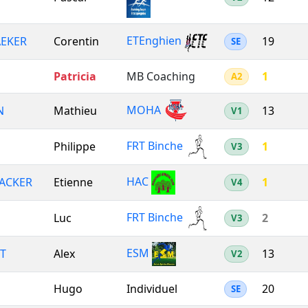
ETEnghien
EKER
Corentin
19
SE
Patricia
MB Coaching
1
A2
MOHA
N
Mathieu
13
V1
FRT Binche
Philippe
1
V3
HAC
ACKER
Etienne
1
V4
FRT Binche
Luc
2
V3
ESM
T
Alex
13
V2
Hugo
Individuel
20
SE