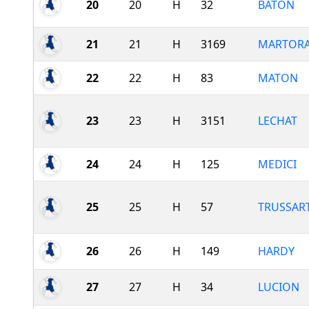
20
20
H
32
BATON
21
21
H
3169
MARTOR
22
22
H
83
MATON
23
23
H
3151
LECHAT
24
24
H
125
MEDICI
25
25
H
57
TRUSSAR
26
26
H
149
HARDY
27
27
H
34
LUCION