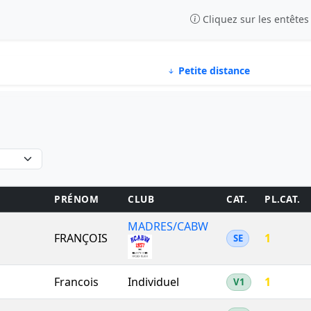
Cliquez sur les entêtes
Petite distance
E
PRÉNOM
CLUB
CAT.
PL.CAT.
MADRES/CABW
FRANÇOIS
1
SE
Francois
Individuel
1
V1