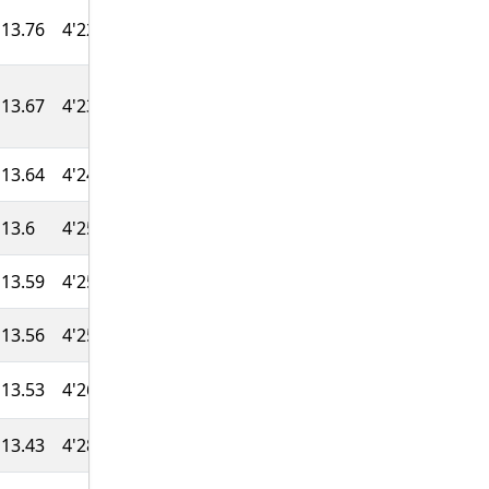
13.76
4'22''
43:52
803
13.67
4'23''
44:10
797
13.64
4'24''
44:15
793
13.6
4'25''
44:22
788
13.59
4'25''
44:24
784
13.56
4'25''
44:30
779
13.53
4'26''
44:36
775
13.43
4'28''
44:56
768