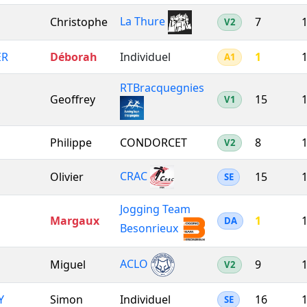
La Thure
Christophe
7
1
V2
ER
Déborah
Individuel
1
1
A1
RTBracquegnies
Geoffrey
15
1
V1
Philippe
CONDORCET
8
1
V2
CRAC
Olivier
15
1
SE
Jogging Team
Margaux
1
1
DA
Besonrieux
ACLO
Miguel
9
1
V2
Y
Simon
Individuel
16
1
SE