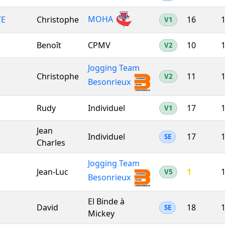
MOHA
TE
Christophe
16
1
V1
Benoît
CPMV
10
1
V2
Jogging Team
Christophe
11
1
V2
Besonrieux
Rudy
Individuel
17
1
V1
Jean
Individuel
17
1
SE
Charles
Jogging Team
Jean-Luc
1
1
V5
Besonrieux
El Binde à
David
18
1
SE
Mickey