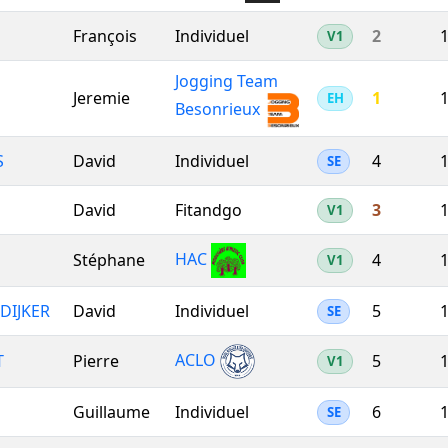
François
Individuel
2
1
V1
Jogging Team
Jeremie
1
1
EH
Besonrieux
S
David
Individuel
4
1
SE
David
Fitandgo
3
1
V1
HAC
Stéphane
4
1
V1
DIJKER
David
Individuel
5
SE
ACLO
T
Pierre
5
1
V1
Guillaume
Individuel
6
1
SE