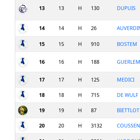
13
13
H
130
DUPUIS
14
14
H
26
AUVERDI
15
15
H
910
BOSTEM
16
16
H
188
GUERLEM
17
17
H
125
MEDICI
18
18
H
715
DE WULF
19
19
H
87
BIETTLOT
20
20
H
3132
COUSSEN