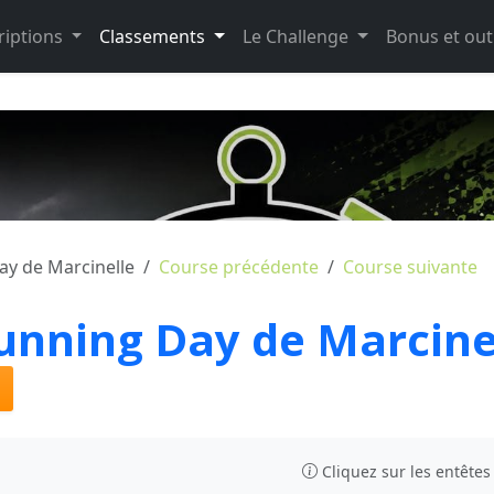
riptions
Classements
Le Challenge
Bonus et out
Day de Marcinelle
Course précédente
Course suivante
 Running Day de Marcine
Cliquez sur les entêtes