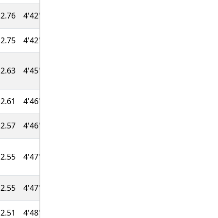
2.76
4'42''
47:01
795
2.75
4'42''
47:03
793
2.63
4'45''
47:30
789
2.61
4'46''
47:36
787
2.57
4'46''
47:43
784
2.55
4'47''
47:48
781
2.55
4'47''
47:48
779
2.51
4'48''
47:57
776