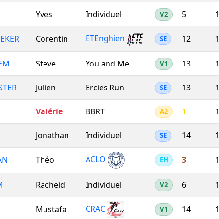
Yves
Individuel
5
1
V2
ETEnghien
EKER
Corentin
12
1
SE
EM
Steve
You and Me
13
1
V1
STER
Julien
Ercies Run
13
1
SE
Valérie
BBRT
1
1
A2
Jonathan
Individuel
14
1
SE
ACLO
AN
Théo
3
1
EH
M
Racheid
Individuel
6
1
V2
CRAC
Mustafa
14
1
V1