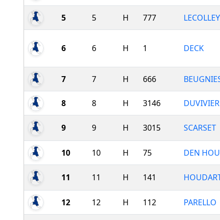
5
5
H
777
LECOLLEY
6
6
H
1
DECK
7
7
H
666
BEUGNIE
8
8
H
3146
DUVIVIER
9
9
H
3015
SCARSET
10
10
H
75
DEN HOU
11
11
H
141
HOUDAR
12
12
H
112
PARELLO