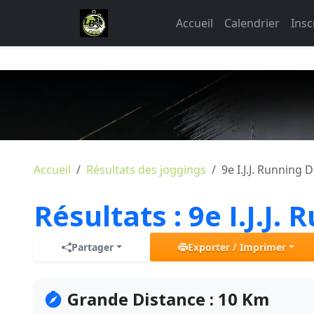
Accueil
Calendrier
Insc
Accueil
Résultats des joggings
9e I.J.J. Running 
Résultats :
9e I.J.J.
Partager
Exporter / Imprimer
Grande Distance : 10 Km