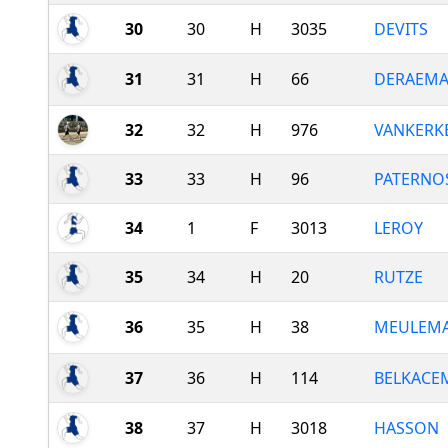
30
30
H
3035
DEVITS
31
31
H
66
DERAEMA
32
32
H
976
VANKERK
33
33
H
96
PATERNO
34
1
F
3013
LEROY
35
34
H
20
RUTZE
36
35
H
38
MEULEM
37
36
H
114
BELKACE
38
37
H
3018
HASSON