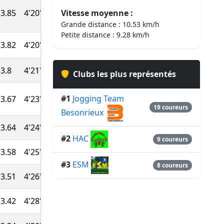
3.85
4'20''
43:20
Vitesse moyenne :
882
Grande distance : 10.53 km/h
Petite distance : 9.28 km/h
3.82
4'20''
43:24
879
3.8
4'21''
43:28
877
Clubs les plus représentés
#1
Jogging Team
3.67
4'23''
43:53
871
19 coureurs
Besonrieux
3.64
4'24''
43:59
868
#2
HAC
9 coureurs
3.58
4'25''
44:10
864
#3
ESM
8 coureurs
3.51
4'26''
44:24
860
3.42
4'28''
44:43
855