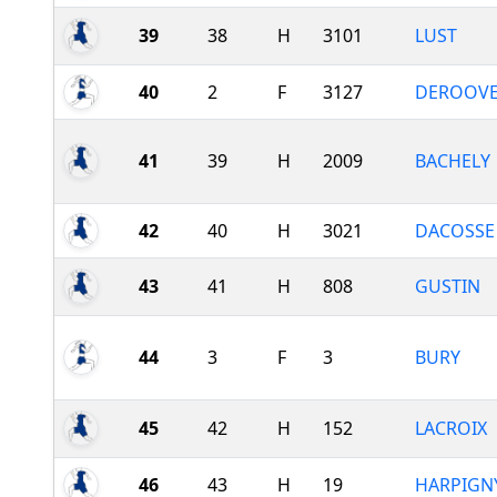
39
38
H
3101
LUST
40
2
F
3127
DEROOV
41
39
H
2009
BACHELY
42
40
H
3021
DACOSSE
43
41
H
808
GUSTIN
44
3
F
3
BURY
45
42
H
152
LACROIX
46
43
H
19
HARPIGN