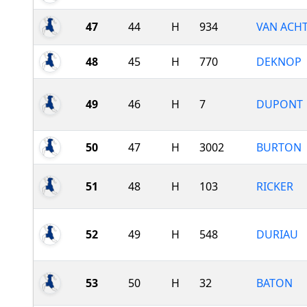
47
44
H
934
VAN ACH
48
45
H
770
DEKNOP
49
46
H
7
DUPONT
50
47
H
3002
BURTON
51
48
H
103
RICKER
52
49
H
548
DURIAU
53
50
H
32
BATON