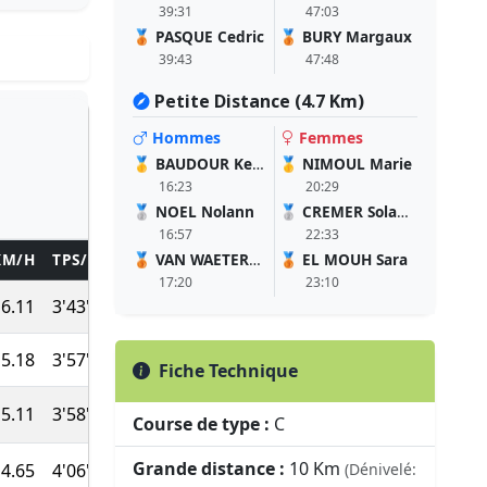
39:31
47:03
🥉
PASQUE Cedric
🥉
BURY Margaux
39:43
47:48
Petite Distance (4.7 Km)
Hommes
Femmes
🥇
BAUDOUR Kenny
🥇
NIMOUL Marie
16:23
20:29
🥈
NOEL Nolann
🥈
CREMER Solange
16:57
22:33
KM/H
TPS/KM
TEMPS
🥉
VAN WAETERMEULEN Yanis
POINTS
DIPLÔME
🥉
EL MOUH Sara
17:20
23:10
6.11
3'43''
37:15
970
5.18
3'57''
39:31
942
Fiche Technique
5.11
3'58''
39:43
938
Course de type :
C
Grande distance :
10 Km
4.65
4'06''
40:58
923
(Dénivelé: