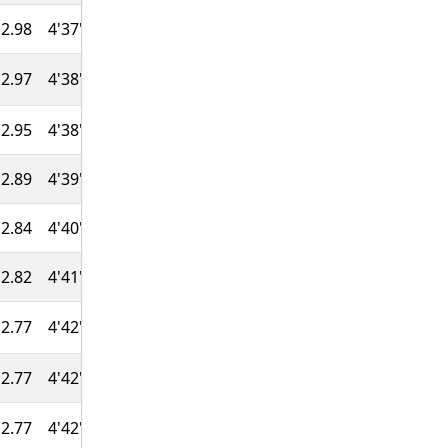
2.98
4'37''
46:14
822
2.97
4'38''
46:16
820
2.95
4'38''
46:20
817
2.89
4'39''
46:33
814
2.84
4'40''
46:43
810
2.82
4'41''
46:49
805
2.77
4'42''
46:59
802
2.77
4'42''
47:00
800
2.77
4'42''
47:00
798