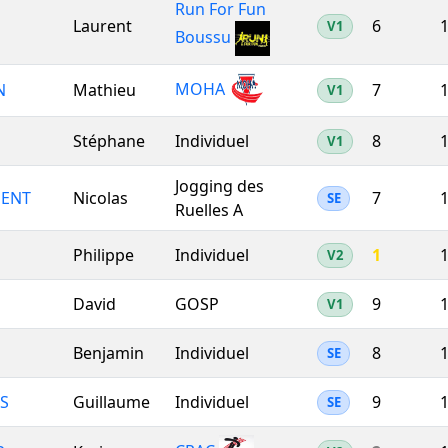
Run For Fun
Laurent
6
1
V1
Boussu
MOHA
N
Mathieu
7
1
V1
Stéphane
Individuel
8
1
V1
Jogging des
ENT
Nicolas
7
1
SE
Ruelles A
Philippe
Individuel
1
1
V2
David
GOSP
9
1
V1
Benjamin
Individuel
8
1
SE
S
Guillaume
Individuel
9
1
SE