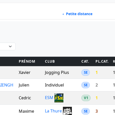
Petite distance
E
PRÉNOM
CLUB
CAT.
PL.CAT.
Xavier
Jogging Plus
1
1
SE
AIENGH
Julien
Individuel
2
1
SE
ESM
Cedric
1
1
V1
La Thure
Maxime
3
1
SE