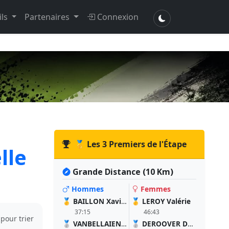
ils
Partenaires
Connexion
🥇 Les 3 Premiers de l'Étape
lle
Grande Distance (10 Km)
Hommes
Femmes
🥇
BAILLON Xavier
🥇
LEROY Valérie
37:15
46:43
 pour trier
🥈
VANBELLAIENGH Julien
🥈
DEROOVER Déborah