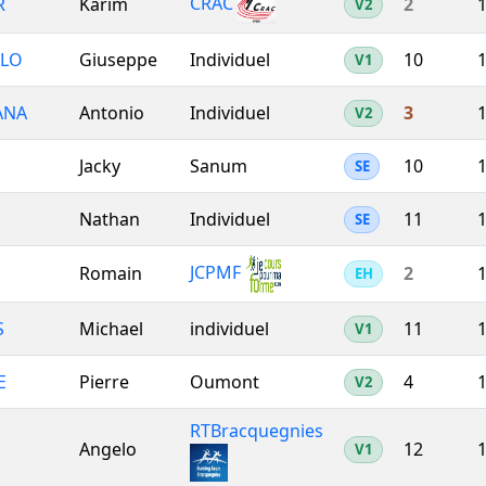
CRAC
R
Karim
2
1
V2
LLO
Giuseppe
Individuel
10
1
V1
ANA
Antonio
Individuel
3
1
V2
Jacky
Sanum
10
1
SE
Nathan
Individuel
11
1
SE
JCPMF
Romain
2
1
EH
S
Michael
individuel
11
1
V1
E
Pierre
Oumont
4
1
V2
RTBracquegnies
Angelo
12
1
V1