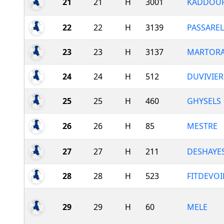
21
21
H
3001
KADDOU
22
22
H
3139
PASSARE
23
23
H
3137
MARTOR
24
24
H
512
DUVIVIER
25
25
H
460
GHYSELS
26
26
H
85
MESTRE
27
27
H
211
DESHAYE
28
28
H
523
FITDEVOI
29
29
H
60
MELE