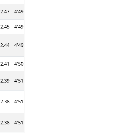
2.47
4'49''
48:06
773
2.45
4'49''
48:12
770
2.44
4'49''
48:15
767
2.41
4'50''
48:21
765
2.39
4'51''
48:26
762
2.38
4'51''
48:28
760
2.38
4'51''
48:29
757