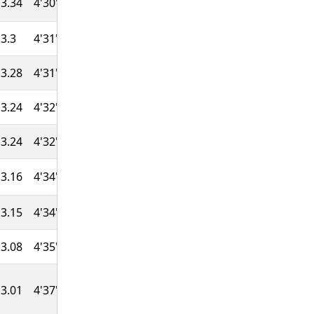
3.34
4'30''
44:59
851
3.3
4'31''
45:07
848
3.28
4'31''
45:11
845
3.24
4'32''
45:20
842
3.24
4'32''
45:20
840
3.16
4'34''
45:36
836
3.15
4'34''
45:37
833
3.08
4'35''
45:52
829
3.01
4'37''
46:08
825