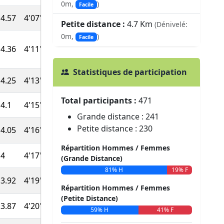
0m,
)
Facile
4.57
4'07''
41:11
919
Petite distance :
4.7 Km
(Dénivelé:
0m,
)
Facile
4.36
4'11''
41:47
911
Statistiques de participation
4.25
4'13''
42:06
906
Total participants :
471
4.1
4'15''
42:34
899
Grande distance : 241
Petite distance : 230
4.05
4'16''
42:43
896
Répartition Hommes / Femmes
14
4'17''
42:51
893
(Grande Distance)
81% H
19% F
3.92
4'19''
43:07
888
Répartition Hommes / Femmes
(Petite Distance)
3.87
4'20''
43:15
885
59% H
41% F