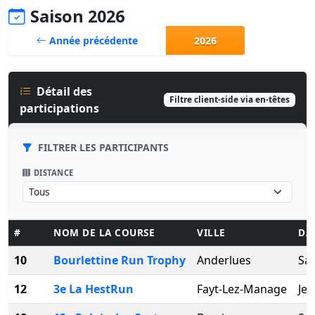
Saison 2026
Année précédente
2026
Détail des
Filtre client-side via en-têtes
participations
FILTRER LES PARTICIPANTS
DISTANCE
#
NOM DE LA COURSE
VILLE
DA
10
Bourlettine Run Trophy
Anderlues
Sam
12
3e La HestRun
Fayt-Lez-Manage
Jeu