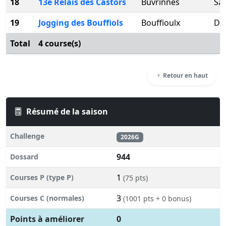
18
13e Relais des Castors
Buvrinnes
Sam
19
Jogging des Bouffiols
Bouffioulx
Dim
Total
4 course(s)
Retour en haut
Résumé de la saison
Challenge
2026G
944
Dossard
1
Courses P (type P)
(75 pts)
3
Courses C (normales)
(1001 pts + 0 bonus)
Points à améliorer
0