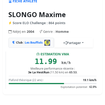
FICHE ATHLÈTE
SLONGO Maxime
Score ELO Challenge : 864 points
Né(e) en
2004
Genre :
Homme
Club :
Les Bouffiols
Partager
ESTIMATION VMA
11.99
km/h
Meilleure performance récente :
3e La HestRun
(11.50 km) en
65:53
.
Plafond théorique (22 ans) :
19.1 km/h
Exploitation potentiel :
62.8%