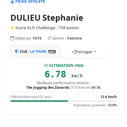
FICHE ATHLÈTE
DULIEU Stephanie
Score ELO Challenge : 739 points
Né(e) en
1974
Genre :
Femme
Club :
LA THURE
Partager
ESTIMATION VMA
6.78
km/h
Meilleure performance récente :
15e Jogging des Zonards
(7.15 km) en
69:36
.
Plafond théorique (52 ans) :
12.6 km/h
Exploitation potentiel :
54.0%