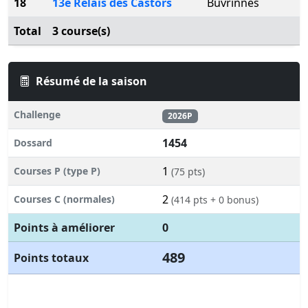
18
13e Relais des Castors
Buvrinnes
Total
3 course(s)
Résumé de la saison
Challenge
2026P
1454
Dossard
1
Courses P (type P)
(75 pts)
2
Courses C (normales)
(414 pts + 0 bonus)
Points à améliorer
0
489
Points totaux