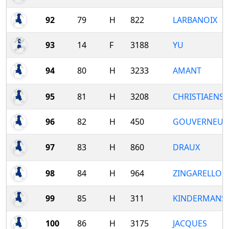
92
79
H
822
LARBANOIX
93
14
F
3188
YU
94
80
H
3233
AMANT
95
81
H
3208
CHRISTIAENS
96
82
H
450
GOUVERNEUR
97
83
H
860
DRAUX
98
84
H
964
ZINGARELLO
99
85
H
311
KINDERMANS
100
86
H
3175
JACQUES