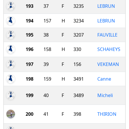
193
37
F
3235
LEBRUN
194
157
H
3234
LEBRUN
195
38
F
3207
FAUVILLE
196
158
H
330
SCHAHEYS
197
39
F
156
VEKEMAN
198
159
H
3491
Canne
199
40
F
3489
Micheli
200
41
F
398
THIRION