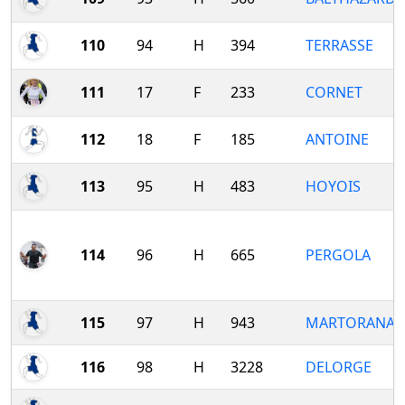
110
94
H
394
TERRASSE
111
17
F
233
CORNET
112
18
F
185
ANTOINE
113
95
H
483
HOYOIS
114
96
H
665
PERGOLA
115
97
H
943
MARTORANA
116
98
H
3228
DELORGE