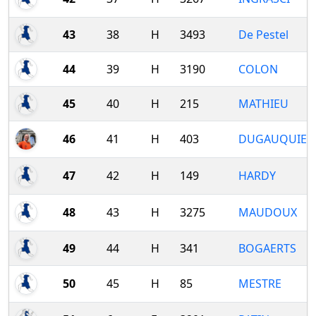
43
38
H
3493
De Pestel
44
39
H
3190
COLON
45
40
H
215
MATHIEU
46
41
H
403
DUGAUQUIER
47
42
H
149
HARDY
48
43
H
3275
MAUDOUX
49
44
H
341
BOGAERTS
50
45
H
85
MESTRE