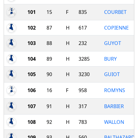
101
15
F
835
COURBET
102
87
H
617
COPIENNE
103
88
H
232
GUYOT
104
89
H
3285
BURY
105
90
H
3230
GUIOT
106
16
F
958
ROMYNS
107
91
H
317
BARBIER
108
92
H
783
WALLON
109
93
H
560
BALTHAZARD