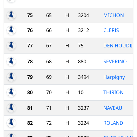
75
65
H
3204
MICHON
76
66
H
3212
CLERIS
77
67
H
75
DEN HOUDIJK
78
68
H
880
SEVERINO
79
69
H
3494
Harpigny
80
70
H
10
THIRION
81
71
H
3237
NAVEAU
82
72
H
3224
ROLAND