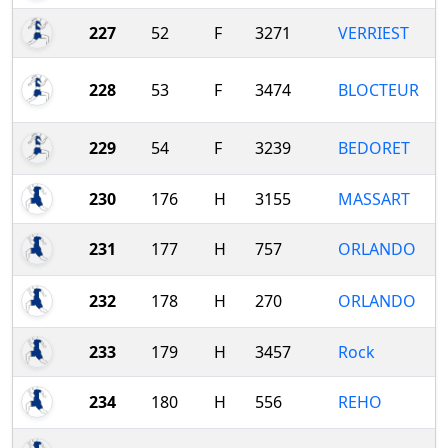
227
52
F
3271
VERRIEST
228
53
F
3474
BLOCTEUR
229
54
F
3239
BEDORET
230
176
H
3155
MASSART
231
177
H
757
ORLANDO
232
178
H
270
ORLANDO
233
179
H
3457
Rock
234
180
H
556
REHO