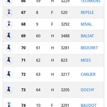
66
59
H
3229
TEUNKENS
67
8
F
520
REPELE
68
9
F
3292
MIVAL
69
60
H
3488
BALSAT
70
61
H
3281
BEDORET
71
62
H
823
MEES
72
63
H
3217
CARLIER
73
64
H
3205
DOCHY
74
10
F
3291
BAUDOT