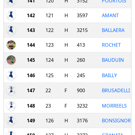
141
120
H
3152
POURTOIS
142
121
H
3597
AMANT
143
122
H
3215
BALLAERA
144
123
H
413
ROCHET
145
124
H
260
BAUDUIN
146
125
H
245
BAILLY
147
22
F
900
BRUSADELLI
148
23
F
3232
MORREELS
149
126
H
3176
BONSIGNORE