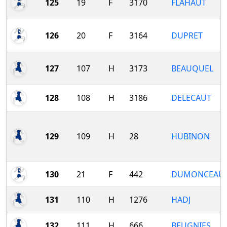
125
19
F
3170
FLAHAUT
126
20
F
3164
DUPRET
127
107
H
3173
BEAUQUEL
128
108
H
3186
DELECAUT
129
109
H
28
HUBINON
130
21
F
442
DUMONCEAU
131
110
H
1276
HADJ
132
111
H
666
BEUGNIES