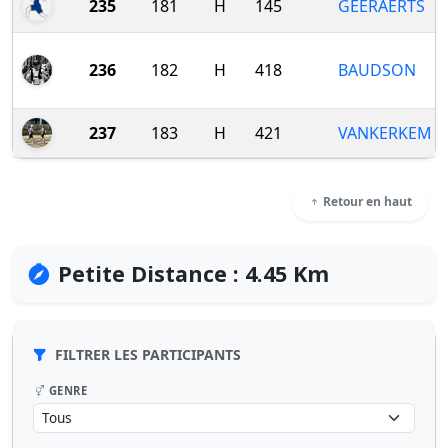
235
181
H
145
GEERAERTS
236
182
H
418
BAUDSON
237
183
H
421
VANKERKEM
Retour en haut
Petite Distance : 4.45 Km
FILTRER LES PARTICIPANTS
GENRE