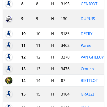
8
8
H
3195
GENICOT
9
9
H
130
DUPUIS
10
10
H
3185
DETRY
11
11
H
3462
Parée
12
12
H
3270
VAN GHELUW
13
13
H
3476
Crouch
14
14
H
87
BIETTLOT
15
15
H
3184
GRAZZI