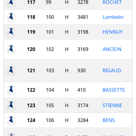
117
99
H
3278
ROCHET
118
100
H
3481
Lambelin
119
101
H
3198
HENNUY
120
102
H
3169
ANCION
121
103
H
930
RIGAUD
122
104
H
410
BASSETTE
123
105
H
3174
STIENNE
124
106
H
3284
BENS