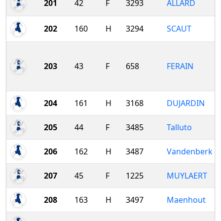
201
42
F
3293
ALLARD
202
160
H
3294
SCAUT
203
43
F
658
FERAIN
204
161
H
3168
DUJARDIN
205
44
F
3485
Talluto
206
162
H
3487
Vandenberk
207
45
F
1225
MUYLAERT
208
163
H
3497
Maenhout