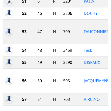
51
6
F
3201
PATIN
52
46
H
3206
DOCHY
53
47
H
709
FAUCONNIER
54
48
H
3459
Teck
55
49
H
3290
DISPAUX
56
50
H
505
JACQUEMYNS
57
51
H
703
VIRCINO