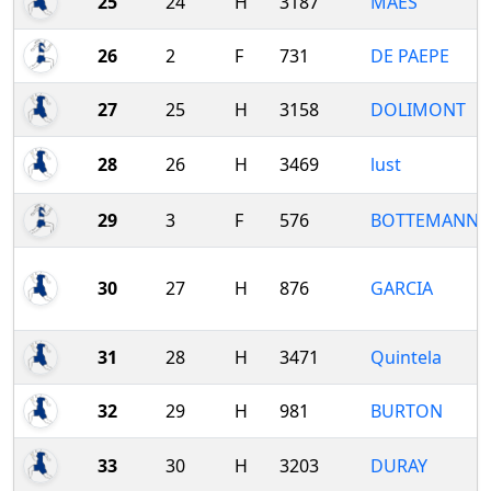
25
24
H
3187
MAES
26
2
F
731
DE PAEPE
27
25
H
3158
DOLIMONT
28
26
H
3469
lust
29
3
F
576
BOTTEMANNE
30
27
H
876
GARCIA
31
28
H
3471
Quintela
32
29
H
981
BURTON
33
30
H
3203
DURAY