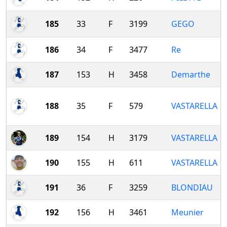
185
33
F
3199
GEGO
186
34
F
3477
Re
187
153
H
3458
Demarthe
188
35
F
579
VASTARELLA
189
154
H
3179
VASTARELLA
190
155
H
611
VASTARELLA
191
36
F
3259
BLONDIAU
192
156
H
3461
Meunier