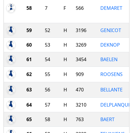
58
7
F
566
DEMARET
59
52
H
3196
GENICOT
60
53
H
3269
DEKNOP
61
54
H
3454
BAELEN
62
55
H
909
ROOSENS
63
56
H
470
BELLANTE
64
57
H
3210
DELPLANQUE
65
58
H
763
BAERT