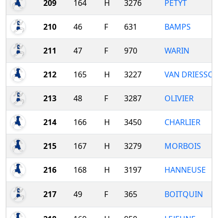
209
164
H
3276
PETYT
210
46
F
631
BAMPS
211
47
F
970
WARIN
212
165
H
3227
VAN DRIESSC
213
48
F
3287
OLIVIER
214
166
H
3450
CHARLIER
215
167
H
3279
MORBOIS
216
168
H
3197
HANNEUSE
217
49
F
365
BOITQUIN