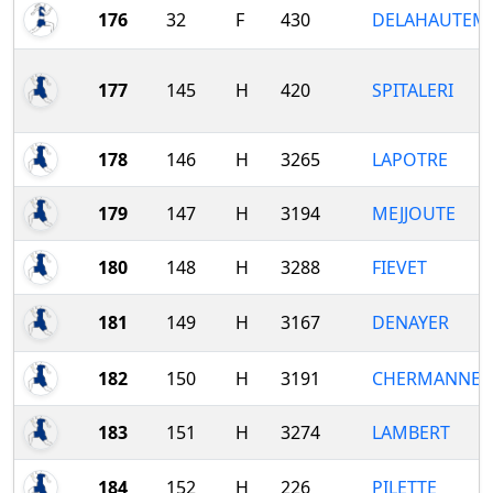
176
32
F
430
DELAHAUTEM
177
145
H
420
SPITALERI
178
146
H
3265
LAPOTRE
179
147
H
3194
MEJJOUTE
180
148
H
3288
FIEVET
181
149
H
3167
DENAYER
182
150
H
3191
CHERMANNE
183
151
H
3274
LAMBERT
184
152
H
226
PILETTE