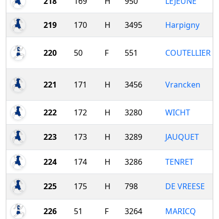
218
169
H
950
LEJEUNE
219
170
H
3495
Harpigny
220
50
F
551
COUTELLIER
221
171
H
3456
Vrancken
222
172
H
3280
WICHT
223
173
H
3289
JAUQUET
224
174
H
3286
TENRET
225
175
H
798
DE VREESE
226
51
F
3264
MARICQ