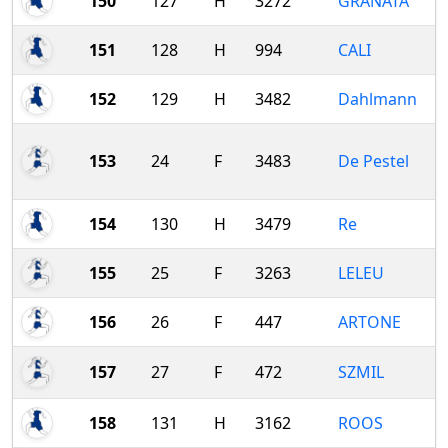
150
127
H
3272
GRANATA
151
128
H
994
CALI
152
129
H
3482
Dahlmann
153
24
F
3483
De Pestel
154
130
H
3479
Re
155
25
F
3263
LELEU
156
26
F
447
ARTONE
157
27
F
472
SZMIL
158
131
H
3162
ROOS