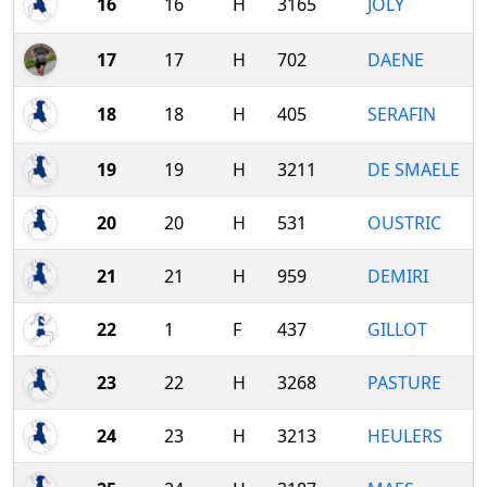
16
16
H
3165
JOLY
17
17
H
702
DAENE
18
18
H
405
SERAFIN
19
19
H
3211
DE SMAELE
20
20
H
531
OUSTRIC
21
21
H
959
DEMIRI
22
1
F
437
GILLOT
23
22
H
3268
PASTURE
24
23
H
3213
HEULERS