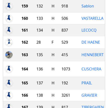
159
132
H
918
Sablon
160
133
H
506
VASTARELLA
161
134
H
837
LECOCQ
162
28
F
529
DE HAENE
163
135
H
415
HENNEBERT
164
136
H
1073
CUSCHERA
165
137
H
192
PRAIL
166
138
H
3261
GRAVIER
167
139
H
817
TIBERGHIEN