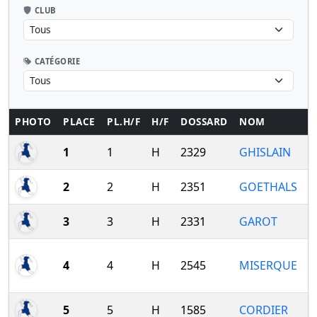
CLUB
CATÉGORIE
PHOTO
PLACE
PL.H/F
H/F
DOSSARD
NOM
1
1
H
2329
GHISLAIN
2
2
H
2351
GOETHALS
3
3
H
2331
GAROT
4
4
H
2545
MISERQUE
5
5
H
1585
CORDIER