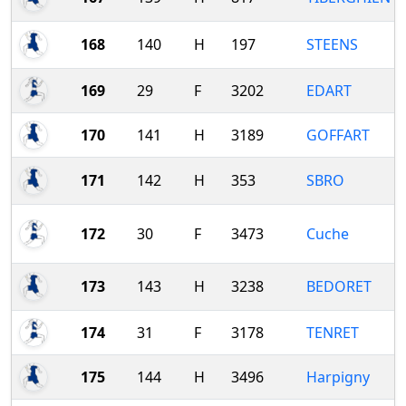
168
140
H
197
STEENS
169
29
F
3202
EDART
170
141
H
3189
GOFFART
171
142
H
353
SBRO
172
30
F
3473
Cuche
173
143
H
3238
BEDORET
174
31
F
3178
TENRET
175
144
H
3496
Harpigny