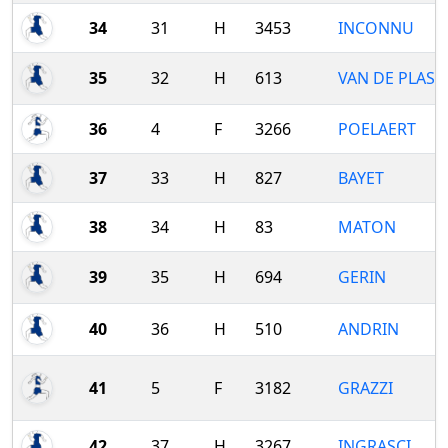
34
31
H
3453
INCONNU
35
32
H
613
VAN DE PLAS
36
4
F
3266
POELAERT
37
33
H
827
BAYET
38
34
H
83
MATON
39
35
H
694
GERIN
40
36
H
510
ANDRIN
41
5
F
3182
GRAZZI
42
37
H
3267
INGRASCI