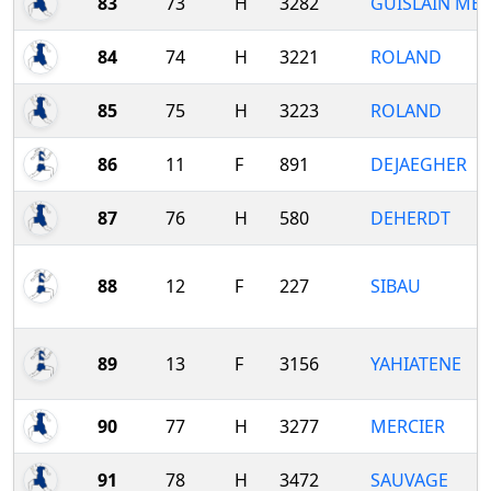
83
73
H
3282
GUISLAIN ME
84
74
H
3221
ROLAND
85
75
H
3223
ROLAND
86
11
F
891
DEJAEGHER
87
76
H
580
DEHERDT
88
12
F
227
SIBAU
89
13
F
3156
YAHIATENE
90
77
H
3277
MERCIER
91
78
H
3472
SAUVAGE