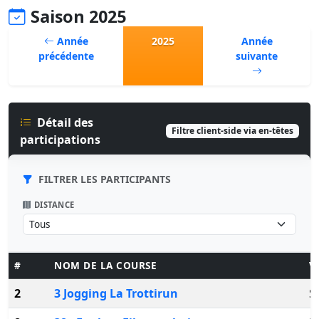
Saison 2025
Année
2025
Année
précédente
suivante
Détail des
Filtre client-side via en-têtes
participations
FILTRER LES PARTICIPANTS
DISTANCE
#
NOM DE LA COURSE
V
2
3 Jogging La Trottirun
S