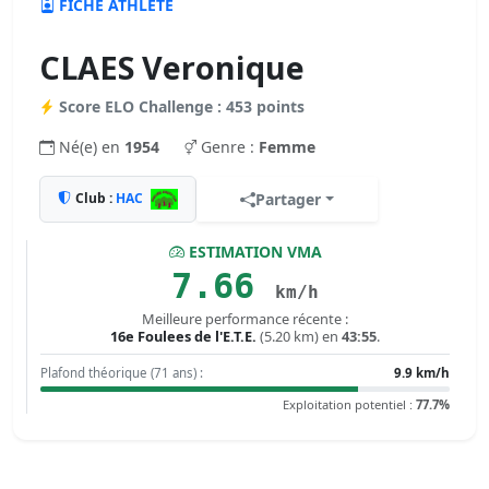
FICHE ATHLÈTE
CLAES Veronique
Score ELO Challenge : 453 points
Né(e) en
1954
Genre :
Femme
Club :
HAC
Partager
ESTIMATION VMA
7.66
km/h
Meilleure performance récente :
16e Foulees de l'E.T.E.
(5.20 km) en
43:55
.
Plafond théorique (71 ans) :
9.9 km/h
Exploitation potentiel :
77.7%