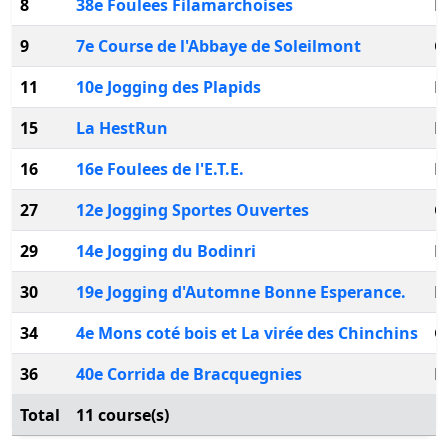
8
38e Foulees Filamarchoises
F
9
7e Course de l'Abbaye de Soleilmont
C
11
10e Jogging des Plapids
L
15
La HestRun
F
16
16e Foulees de l'E.T.E.
E
27
12e Jogging Sportes Ouvertes
C
29
14e Jogging du Bodinri
P
30
19e Jogging d'Automne Bonne Esperance.
B
34
4e Mons coté bois et La virée des Chinchins
G
36
40e Corrida de Bracquegnies
B
Total
11 course(s)