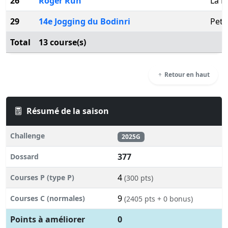
26
Roger Run
La L
29
14e Jogging du Bodinri
Peti
Total
13 course(s)
Retour en haut
Résumé de la saison
Challenge
2025G
377
Dossard
4
Courses P (type P)
(300 pts)
9
Courses C (normales)
(2405 pts + 0 bonus)
Points à améliorer
0