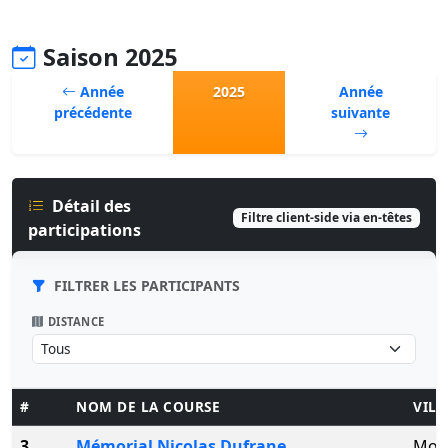
Saison 2025
Année
2025
Année
précédente
suivante
Détail des
Filtre client-side via en-têtes
participations
FILTRER LES PARTICIPANTS
DISTANCE
#
NOM DE LA COURSE
VILL
3
Mémorial Nicolas Dufrane
Mons