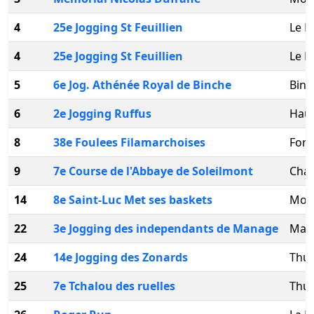
4
25e Jogging St Feuillien
Le R
4
25e Jogging St Feuillien
Le R
5
6e Jog. Athénée Royal de Binche
Binc
6
2e Jogging Ruffus
Haul
8
38e Foulees Filamarchoises
Forc
9
7e Course de l'Abbaye de Soleilmont
Chat
14
8e Saint-Luc Met ses baskets
Mon
22
3e Jogging des independants de Manage
Man
24
14e Jogging des Zonards
Thui
25
7e Tchalou des ruelles
Thuil