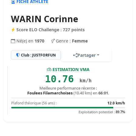
FICHE ATHLÈTE
WARIN Corinne
Score ELO Challenge : 727 points
Né(e) en
1970
Genre :
Femme
Partager
Club : JUSTFORFUN
ESTIMATION VMA
10.76
km/h
Meilleure performance récente :
Foulees Filamarchoises
(10.40 km) en
66:01
.
Plafond théorique (56 ans) :
12.0 km/h
Exploitation potentiel :
89.7%