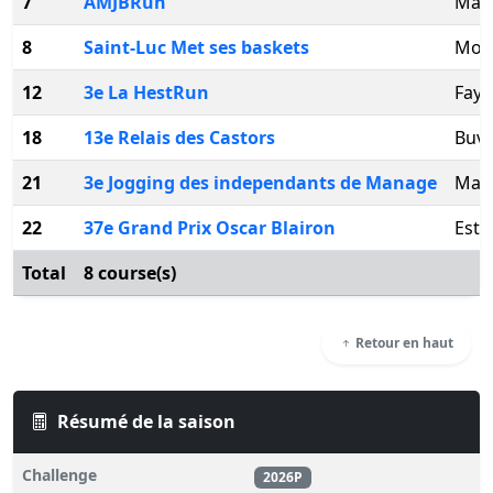
7
AMJBRun
Mau
8
Saint-Luc Met ses baskets
Mon
12
3e La HestRun
Fayt
18
13e Relais des Castors
Buvr
21
3e Jogging des independants de Manage
Man
22
37e Grand Prix Oscar Blairon
Esti
Total
8 course(s)
Retour en haut
Résumé de la saison
Challenge
2026P