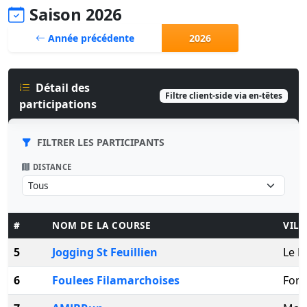
Saison 2026
Année précédente
2026
Détail des
Filtre client-side via en-têtes
participations
FILTRER LES PARTICIPANTS
DISTANCE
#
NOM DE LA COURSE
VILL
5
Jogging St Feuillien
Le R
6
Foulees Filamarchoises
Forc