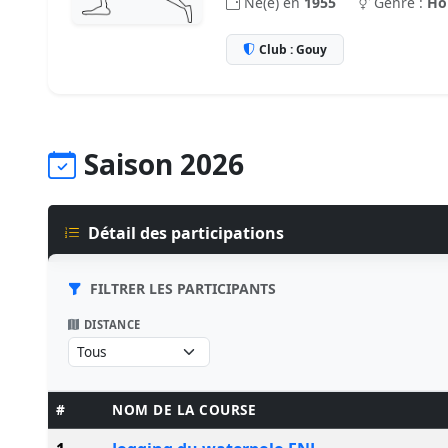
Né(e) en
1955
Genre :
H
Club : Gouy
Saison 2026
Détail des participations
FILTRER LES PARTICIPANTS
DISTANCE
#
NOM DE LA COURSE