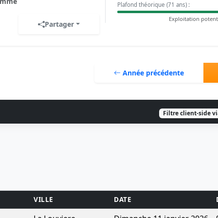
omme
Plafond théorique (71 ans) :
Exploitation potent
Partager
Année précédente
Filtre client-side v
VILLE
DATE