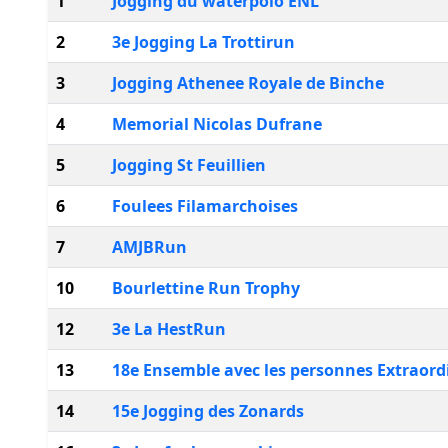
1
Jogging du waterpolo ENL
2
3e Jogging La Trottirun
3
Jogging Athenee Royale de Binche
4
Memorial Nicolas Dufrane
5
Jogging St Feuillien
6
Foulees Filamarchoises
7
AMJBRun
10
Bourlettine Run Trophy
12
3e La HestRun
13
18e Ensemble avec les personnes Extraord
14
15e Jogging des Zonards