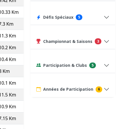
9.42 Km
10.21
5'53''
55:21
527
10.33 Km
11.22
5'21''
55:14
567
Défis Spéciaux
5
7.3 Km
9.91
6'03''
44:11
75
(Course type P)
11.3 Km
11.13
5'24''
60:56
606
Championnat & Saisons
3
10.2 Km
11.22
5'21''
54:33
601
10.4 Km
11.13
5'23''
56:04
599
Participation & Clubs
5
8 Km
8.11
7'24''
59:10
75
(Course type P)
10.1 Km
10.03
5'59''
60:25
447
(Pas top 10 ⇒
20
)
Années de Participation
6
11.5 Km
10.34
5'48''
66:45
486
10.9 Km
10.02
5'59''
65:18
543
7.15 Km
8.48
7'05''
50:37
470
(Autre dist. ⇒
20
)