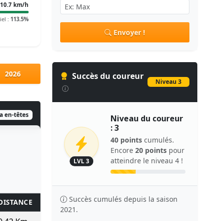
10.7 km/h
iel :
113.5%
Envoyer !
2026
Succès du coureur
Niveau 3
ia en-têtes
Niveau du coureur
: 3
40 points
cumulés.
Encore
20 points
pour
atteindre le niveau 4 !
LVL 3
Succès cumulés depuis la saison
DISTANCE
KM/H
TPS/KM
TEMPS
POINTS
2021.