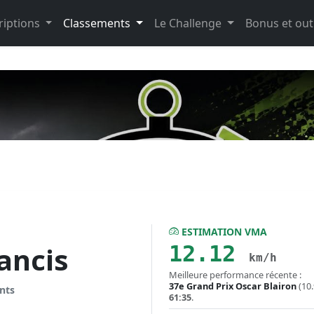
riptions
Classements
Le Challenge
Bonus et out
ESTIMATION VMA
12.12
ancis
km/h
Meilleure performance récente :
37e Grand Prix Oscar Blairon
(10
nts
61:35
.