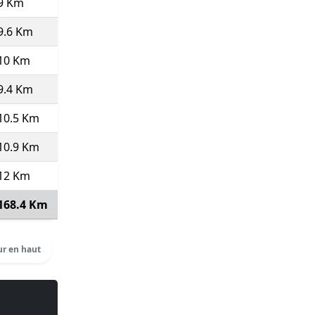
9 Km
10.51
5'43''
51:23
505
9.6 Km
0
0'00''
700:00
75
(Course type P)
10 Km
9.23
6'30''
64:59
370
(Pas top 10 ⇒
20
)
9.4 Km
10.59
5'40''
53:16
75
(Course type P)
10.5 Km
10.54
5'42''
59:46
494
10.9 Km
10.62
5'39''
61:35
512
12 Km
9.79
6'08''
73:33
441
(Pas top 10 ⇒
20
)
168.4 Km
10.17
5'54''
16:33:06
Voir détails
r en haut