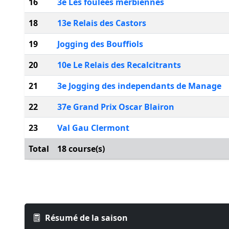
16
3e Les foulees merbiennes
18
13e Relais des Castors
19
Jogging des Bouffiols
20
10e Le Relais des Recalcitrants
21
3e Jogging des independants de Manage
22
37e Grand Prix Oscar Blairon
23
Val Gau Clermont
Total
18 course(s)
Résumé de la saison