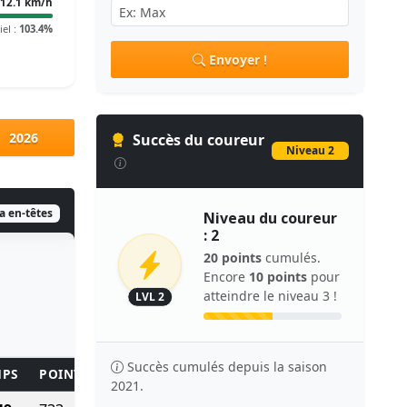
12.1 km/h
iel :
103.4%
Envoyer !
2026
Succès du coureur
Niveau 2
ia en-têtes
Niveau du coureur
: 2
20 points
cumulés.
Encore
10 points
pour
atteindre le niveau 3 !
LVL 2
Succès cumulés depuis la saison
MPS
POINTS
2021.