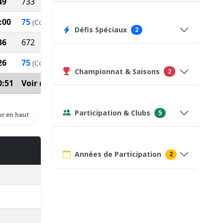
49
733
:00
75
(Course type P)
Défis Spéciaux
2
36
672
26
75
(Course type P)
Championnat & Saisons
2
0:51
Voir détails
Participation & Clubs
5
r en haut
Années de Participation
2