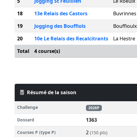
5
Jogging St Feuillien
Le Roeulx
18
13e Relais des Castors
Buvrinnes
19
Jogging des Bouffiols
Bouffioulx
20
10e Le Relais des Recalcitrants
La Hestre
Total
4 course(s)
Résumé de la saison
Challenge
2026P
1363
Dossard
2
Courses P (type P)
(150 pts)