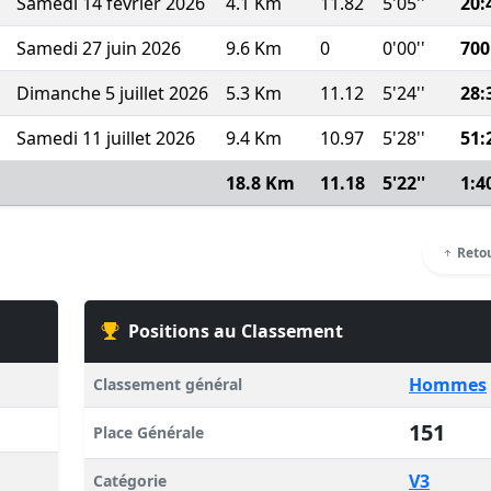
Samedi 14 février 2026
4.1 Km
11.82
5'05''
20:
Samedi 27 juin 2026
9.6 Km
0
0'00''
700
Dimanche 5 juillet 2026
5.3 Km
11.12
5'24''
28:
Samedi 11 juillet 2026
9.4 Km
10.97
5'28''
51:
18.8 Km
11.18
5'22''
1:4
Retou
Positions au Classement
Hommes
Classement général
151
Place Générale
V3
Catégorie