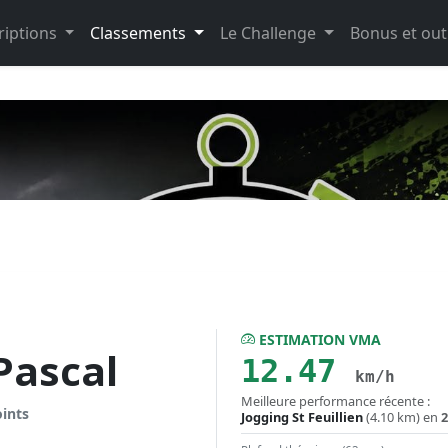
riptions
Classements
Le Challenge
Bonus et out
ESTIMATION VMA
ascal
12.47
km/h
Meilleure performance récente :
oints
Jogging St Feuillien
(4.10 km) en
2