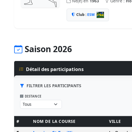
Né(e) en
1963
Genre :
H
Club :
ESM
Saison 2026
Détail des participations
FILTRER LES PARTICIPANTS
DISTANCE
#
NOM DE LA COURSE
VILLE