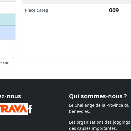
009
Place Categ
 haut
ez-nous
Qui sommes-nous ?
Le Challenge de la Province du
bénévoles.
Les organisations des joggings 
des causes importantes.