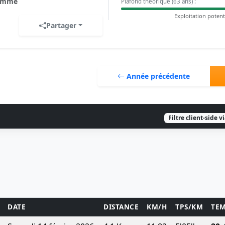
omme
Plafond théorique (63 ans) :
Exploitation potent
Partager
Année précédente
Filtre client-side v
DATE
DISTANCE
KM/H
TPS/KM
TE