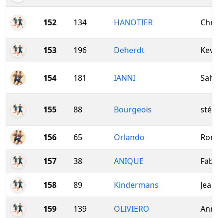
152
134
HANOTIER
Chri
153
196
Deherdt
Kevi
154
181
IANNI
Salv
155
88
Bourgeois
stép
156
65
Orlando
Rom
157
38
ANIQUE
Fabi
158
89
Kindermans
Jean
159
139
OLIVIERO
Anne