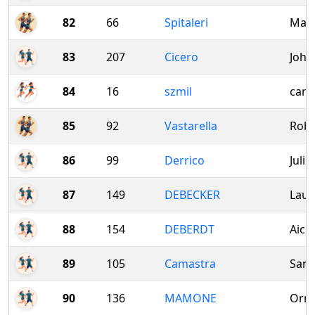
82
66
Spitaleri
Mari
83
207
Cicero
Joha
84
16
szmil
cari
85
92
Vastarella
Robe
86
99
Derrico
Julie
87
149
DEBECKER
Laur
88
154
DEBERDT
Aich
89
105
Camastra
Sara
90
136
MAMONE
Orne