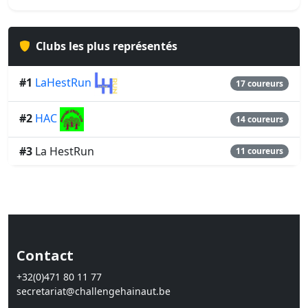
Clubs les plus représentés
#1
LaHestRun
17 coureurs
#2
HAC
14 coureurs
#3
La HestRun
11 coureurs
Contact
+32(0)471 80 11 77
secretariat@challengehainaut.be