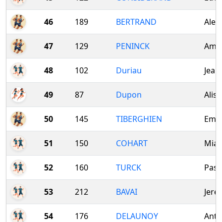
46
189
BERTRAND
Alex
47
129
PENINCK
Ame
48
102
Duriau
Jean
49
87
Dupon
Alis
50
145
TIBERGHIEN
Emm
51
150
COHART
Mia
52
160
TURCK
Pasc
53
212
BAVAI
Jere
54
176
DELAUNOY
Anto