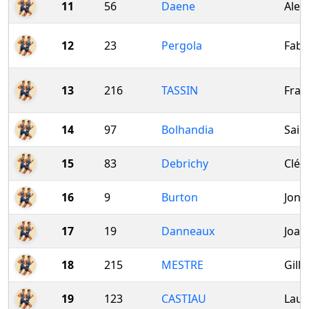
11
56
Daene
Alex
12
23
Pergola
Fabi
13
216
TASSIN
Fran
14
97
Bolhandia
Said
15
83
Debrichy
Clém
16
9
Burton
Jona
17
19
Danneaux
Joac
18
215
MESTRE
Gille
19
123
CASTIAU
Laur