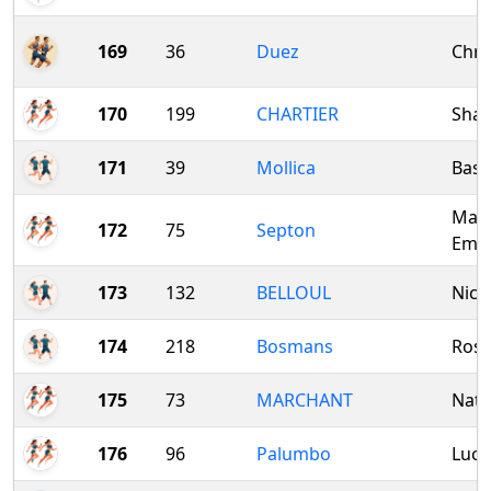
169
36
Duez
Chri
170
199
CHARTIER
Sha
171
39
Mollica
Bast
Mari
172
75
Septon
Emil
173
132
BELLOUL
Nico
174
218
Bosmans
Rosi
175
73
MARCHANT
Nath
176
96
Palumbo
Luci