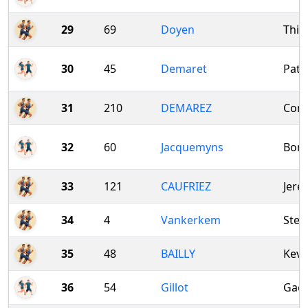
29
69
Doyen
Thib
30
45
Demaret
Patri
31
210
DEMAREZ
Core
32
60
Jacquemyns
Bori
33
121
CAUFRIEZ
Jere
34
4
Vankerkem
Stev
35
48
BAILLY
Kevi
36
54
Gillot
Gael