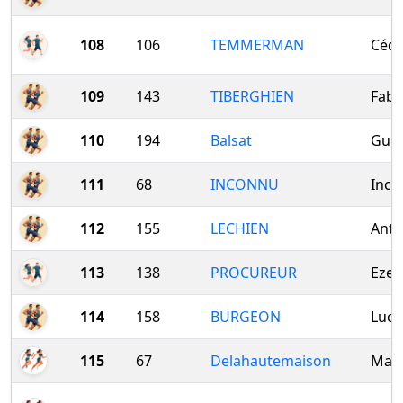
108
106
TEMMERMAN
Cédr
109
143
TIBERGHIEN
Fabr
110
194
Balsat
Guil
111
68
INCONNU
Inco
112
155
LECHIEN
Anto
113
138
PROCUREUR
Ezec
114
158
BURGEON
Luca
115
67
Delahautemaison
Mary