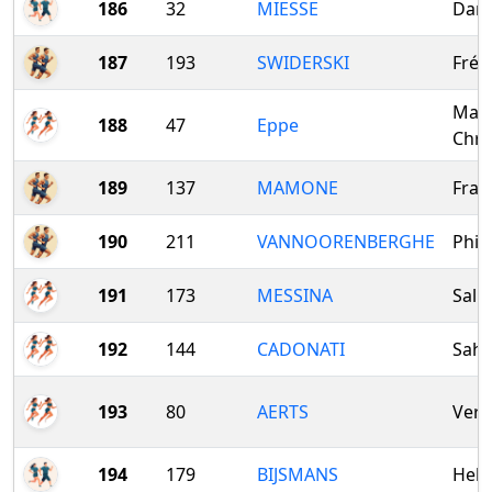
186
32
MIESSE
Dan
187
193
SWIDERSKI
Fréd
Mari
188
47
Eppe
Chri
189
137
MAMONE
Fran
190
211
VANNOORENBERGHE
Phil
191
173
MESSINA
Sally
192
144
CADONATI
Sahr
193
80
AERTS
Vero
194
179
BIJSMANS
Hele