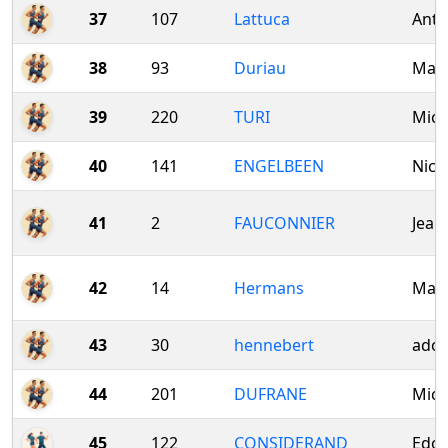
37
107
Lattuca
Ant
38
93
Duriau
Mar
39
220
TURI
Mich
40
141
ENGELBEEN
Nico
41
2
FAUCONNIER
Jean
42
14
Hermans
Mar
43
30
hennebert
ado
44
201
DUFRANE
Mich
45
122
CONSIDERAND
Edo