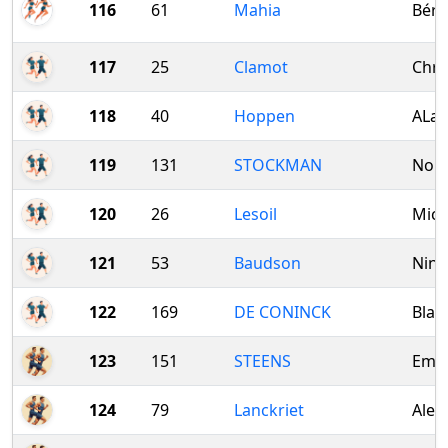
116
61
Mahia
Béra
117
25
Clamot
Chri
118
40
Hoppen
ALai
119
131
STOCKMAN
Nor
120
26
Lesoil
Mich
121
53
Baudson
Nin
122
169
DE CONINCK
Blan
123
151
STEENS
Emie
124
79
Lanckriet
Alex