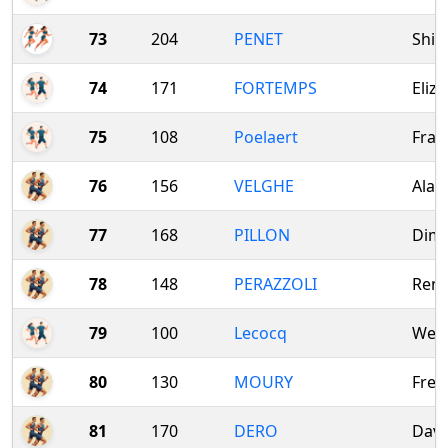
73
204
PENET
Shir
74
171
FORTEMPS
Eliz
75
108
Poelaert
Fran
76
156
VELGHE
Alan
77
168
PILLON
Dimi
78
148
PERAZZOLI
Ren
79
100
Lecocq
Wesl
80
130
MOURY
Fred
81
170
DERO
Davi