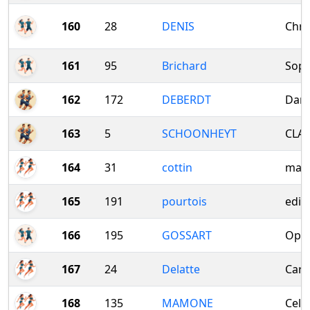
160
28
DENIS
Chri
161
95
Brichard
Soph
162
172
DEBERDT
Dan
163
5
SCHOONHEYT
CLA
164
31
cottin
mari
165
191
pourtois
edit
166
195
GOSSART
Ophé
167
24
Delatte
Cari
168
135
MAMONE
Celi