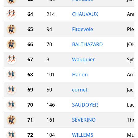
64
214
CHAUVAUX
Anne
65
94
Fitdevoie
Pier
66
70
BALTHAZARD
JOH
67
3
Wauquier
Sylvi
68
101
Hanon
Arn
69
50
cornet
Jacq
70
146
SAUDOYER
Laur
71
161
SEVERINO
Tho
72
104
WILLEMS
Muri