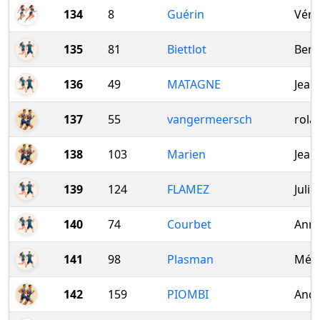
134
8
Guérin
Véro
135
81
Biettlot
Benj
136
49
MATAGNE
Jean
137
55
vangermeersch
rola
138
103
Marien
Jean
139
124
FLAMEZ
Julie
140
74
Courbet
Anni
141
98
Plasman
Méla
142
159
PIOMBI
And