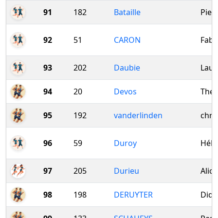
91
182
Bataille
Pier
92
51
CARON
Fabi
93
202
Daubie
Laur
94
20
Devos
The
95
192
vanderlinden
chri
96
59
Duroy
Hélè
97
205
Durieu
Alice
98
198
DERUYTER
Didi