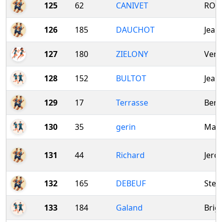
125
62
CANIVET
ROL
126
185
DAUCHOT
Jean
127
180
ZIELONY
Vero
128
152
BULTOT
Jean
129
17
Terrasse
Bern
130
35
gerin
Mari
131
44
Richard
Jero
132
165
DEBEUF
Step
133
184
Galand
Brigi