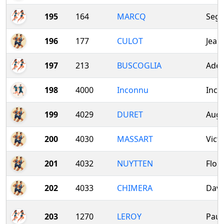
195
164
MARCQ
Sego
196
177
CULOT
Jean
197
213
BUSCOGLIA
Adel
198
4000
Inconnu
Inco
199
4029
DURET
Augu
200
4030
MASSART
Vict
201
4032
NUYTTEN
Flor
202
4033
CHIMERA
Davi
203
1270
LEROY
Paul