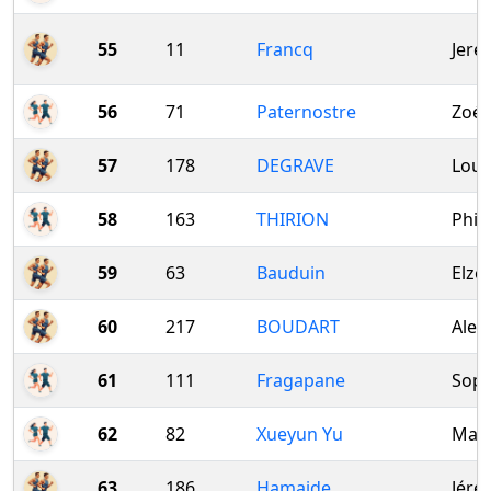
55
11
Francq
Jere
56
71
Paternostre
Zoé
57
178
DEGRAVE
Loui
58
163
THIRION
Phil
59
63
Bauduin
Elzo
60
217
BOUDART
Alex
61
111
Fragapane
Soph
62
82
Xueyun Yu
Math
63
186
Hamaide
Jéré