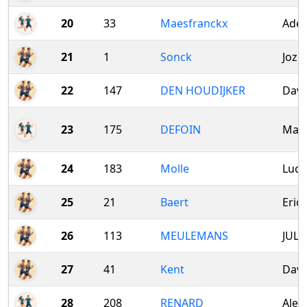
20
33
Maesfranckx
Adel
21
1
Sonck
Joze
22
147
DEN HOUDIJKER
Davi
23
175
DEFOIN
Mari
24
183
Molle
Luca
25
21
Baert
Eric
26
113
MEULEMANS
JULI
27
41
Kent
Davi
28
208
RENARD
Alex