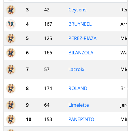
3
42
Ceysens
Rém
4
167
BRUYNEEL
Arn
5
125
PEREZ-RIAZA
Mich
6
166
BILANZOLA
Walt
7
57
Lacroix
Migu
8
174
ROLAND
Brie
9
64
Limelette
Jero
10
153
PANEPINTO
Mirk