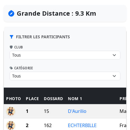
Grande Distance : 9.3 Km
FILTRER LES PARTICIPANTS
CLUB
CATÉGORIE
PHOTO
PLACE
DOSSARD
NOM 1
PRÉ
1
15
D'Aurilio
Marv
2
162
ECHTERBILLE
Fran