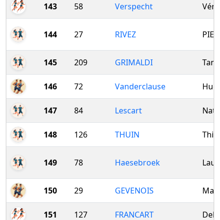
143
58
Verspecht
Véro
144
27
RIVEZ
PIER
145
209
GRIMALDI
Tani
146
72
Vanderclause
Hug
147
84
Lescart
Nath
148
126
THUIN
Thie
149
78
Haesebroek
Laur
150
29
GEVENOIS
Mari
151
127
FRANCART
Delis