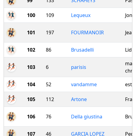
99
133
SCHAHEYS
Pasc
100
109
Lequeux
Jona
101
197
FOURMANOIR
Jean
102
86
Brusadelli
Lidi
mari
103
6
parisis
chri
104
52
vandamme
estel
105
112
Artone
Fran
106
76
Della giustina
Bru
107
46
GARCIA LOPEZ
Ped