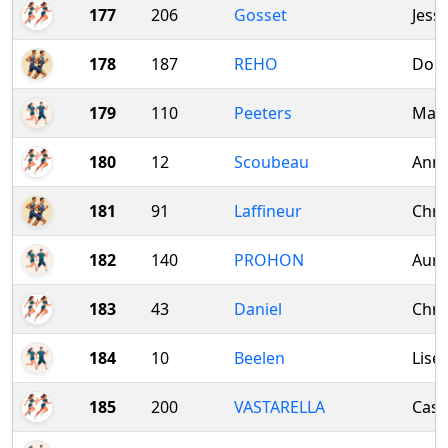
177
206
Gosset
Jessi
178
187
REHO
Don
179
110
Peeters
Mart
180
12
Scoubeau
Anne
181
91
Laffineur
Chri
182
140
PROHON
Auro
183
43
Daniel
Chri
184
10
Beelen
Liset
185
200
VASTARELLA
Cass