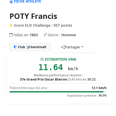
FICHE ATHLÈTE
POTY Francis
Score ELO Challenge : 957 points
Né(e) en
1963
Genre :
Homme
Partager
Club : JCGerminalt
ESTIMATION VMA
11.64
km/h
Meilleure performance récente :
37e Grand Prix Oscar Blairon
(5.45 km) en
30:22
.
Plafond théorique (63 ans) :
12.1 km/h
Exploitation potentiel :
96.5%