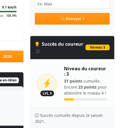
9.1 km/h
iel :
108.4%
Envoyer !
Succès du coureur
Niveau 3
2026
Niveau du coureur
: 3
ia en-têtes
37 points
cumulés.
Encore
23 points
pour
atteindre le niveau 4 !
LVL 3
Succès cumulés depuis la saison
2021.