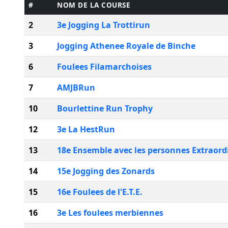
#
NOM DE LA COURSE
2
3e Jogging La Trottirun
3
Jogging Athenee Royale de Binche
6
Foulees Filamarchoises
7
AMJBRun
10
Bourlettine Run Trophy
12
3e La HestRun
13
18e Ensemble avec les personnes Extraord
14
15e Jogging des Zonards
15
16e Foulees de l'E.T.E.
16
3e Les foulees merbiennes