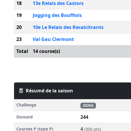
18
13e Relais des Castors
19
Jogging des Bouffiols
20
10e Le Relais des Recalcitrants
23
Val Gau Clermont
Total
14 course(s)
Résumé de la saison
Challenge
2026G
244
Dossard
4
Courses P (type P)
(300 pts)