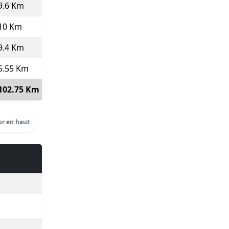
9.6 Km
0
0'00''
700:00
75
(Course type P)
10 Km
8.2
7'19''
73:12
272
9.4 Km
8.52
7'03''
66:14
75
(Course type P)
5.55 Km
8.41
7'08''
39:36
369
(Autre dist. ⇒
20
)
102.75 Km
7.98
7'31''
12:52:15
Voir détails
r en haut