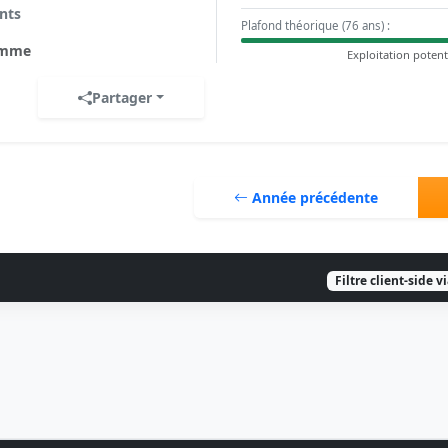
nts
Plafond théorique (76 ans) :
mme
Exploitation potent
Partager
Année précédente
Filtre client-side v