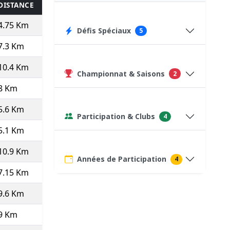
DISTANCE
KM/H
TPS/KM
TEMPS
POINTS
4.75 Km
9.32
6'26''
30:35
503
(Autre dist. ⇒
20
)
Défis Spéciaux
5
7.3 Km
9.15
6'34''
47:53
75
(Course type P)
10.4 Km
8.77
6'50''
71:09
334
Championnat & Saisons
2
8 Km
8.86
6'46''
54:11
75
(Course type P)
5.6 Km
7.5
8'00''
44:48
288
(Autre dist. ⇒
20
)
Participation & Clubs
4
5.1 Km
7.88
7'37''
38:51
344
(Autre dist. ⇒
20
)
10.9 Km
7.61
7'53''
85:58
293
Années de Participation
4
7.15 Km
4.72
12'43''
90:52
165
(Autre dist. ⇒
20
)
9.6 Km
8.76
6'51''
65:45
322
9 Km
8.55
7'01''
63:11
300