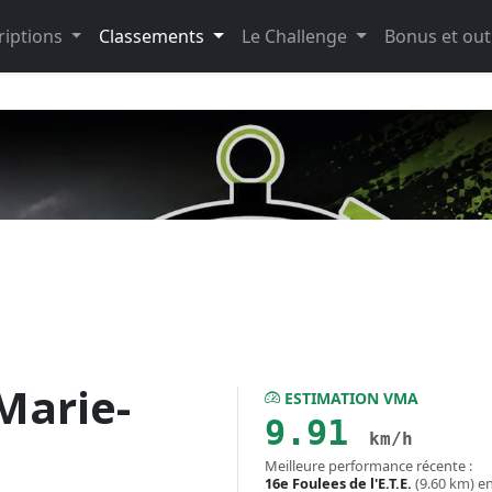
riptions
Classements
Le Challenge
Bonus et out
Marie-
ESTIMATION VMA
9.91
km/h
Meilleure performance récente :
16e Foulees de l'E.T.E.
(9.60 km) e