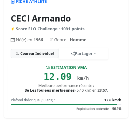
FICHE ATHLÈTE
CECI Armando
Score ELO Challenge : 1091 points
Né(e) en
1966
Genre :
Homme
Partager
Coureur Individuel
ESTIMATION VMA
12.09
km/h
Meilleure performance récente :
3e Les foulees merbiennes
(5.40 km) en
28:57
.
Plafond théorique (60 ans) :
12.6 km/h
Exploitation potentiel :
96.1%