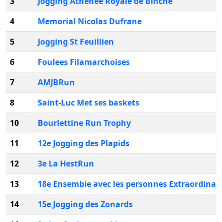
3
Jogging Athenee Royale de Binche
4
Memorial Nicolas Dufrane
5
Jogging St Feuillien
6
Foulees Filamarchoises
7
AMJBRun
8
Saint-Luc Met ses baskets
10
Bourlettine Run Trophy
11
12e Jogging des Plapids
12
3e La HestRun
13
18e Ensemble avec les personnes Extraordinai
14
15e Jogging des Zonards