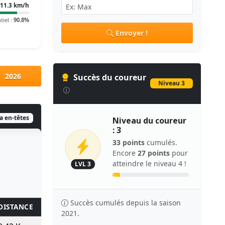
11.3 km/h
tiel :
90.8%
Envoyer !
2026
Succès du coureur
Niveau 3
ia en-têtes
Niveau du coureur
: 3
33 points
cumulés.
Encore
27 points
pour
atteindre le niveau 4 !
LVL 3
Succès cumulés depuis la saison
DISTANCE
KM/H
TPS/KM
TEMPS
POINTS
2021.