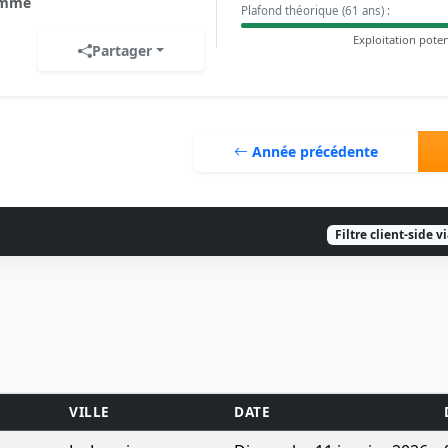
mme
Plafond théorique (61 ans) :
Exploitation poten
Partager
Année précédente
Filtre client-side v
VILLE
DATE