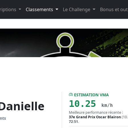
riptions
Classements
Le Challenge
Bonus et out
ESTIMATION VMA
Danielle
10.25
km/h
Meilleure performance récente :
37e Grand Prix Oscar Blairon
(10
nts
72:51
.