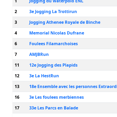
1
Jogging du waterpolo ENL
2
3e Jogging La Trottirun
3
Jogging Athenee Royale de Binche
4
Memorial Nicolas Dufrane
6
Foulees Filamarchoises
7
AMJBRun
11
12e Jogging des Plapids
12
3e La HestRun
13
18e Ensemble avec les personnes Extraord
16
3e Les foulees merbiennes
17
33e Les Parcs en Balade