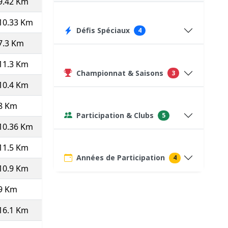
9.42 Km
8.3
7'14''
68:06
329
10.33 Km
9.29
6'28''
66:43
342
Défis Spéciaux
4
7.3 Km
9.33
6'26''
46:58
75
(Course type P)
11.3 Km
9.17
6'33''
73:58
383
Championnat & Saisons
3
10.4 Km
8.67
6'55''
71:56
319
8 Km
9.11
6'35''
52:41
75
(Course type P)
Participation & Clubs
5
10.36 Km
8.65
6'56''
71:52
323
11.5 Km
9.19
6'32''
75:06
349
Années de Participation
4
10.9 Km
8.07
7'26''
81:00
327
9 Km
8.79
6'50''
61:26
319
16.1 Km
6.47
9'16''
149:17
244
(Pas top 10 ⇒
20
)