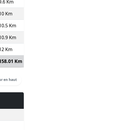
9.6 Km
0
0'00''
700:00
75
(Course type P)
10 Km
8.16
7'21''
73:31
266
(Pas top 10 ⇒
20
)
10.5 Km
8.68
6'55''
72:37
322
10.9 Km
8.98
6'41''
72:51
325
12 Km
7.96
7'32''
90:28
292
(Pas top 10 ⇒
20
)
158.01 Km
8.4
7'09''
18:48:30
Voir détails
r en haut