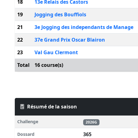
18
13e Relais des Castors
19
Jogging des Bouffiols
21
3e Jogging des independants de Manage
22
37e Grand Prix Oscar Blairon
23
Val Gau Clermont
Total
16 course(s)
Résumé de la saison
Challenge
2026G
365
Dossard