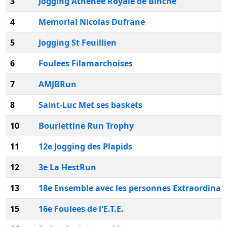
3
Jogging Athenee Royale de Binche
4
Memorial Nicolas Dufrane
5
Jogging St Feuillien
6
Foulees Filamarchoises
7
AMJBRun
8
Saint-Luc Met ses baskets
10
Bourlettine Run Trophy
11
12e Jogging des Plapids
12
3e La HestRun
13
18e Ensemble avec les personnes Extraordinai
15
16e Foulees de l'E.T.E.