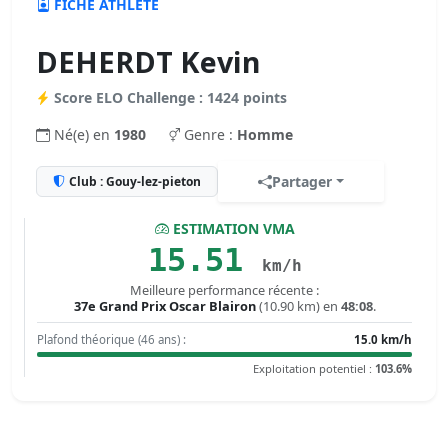
FICHE ATHLÈTE
DEHERDT Kevin
Score ELO Challenge : 1424 points
Né(e) en
1980
Genre :
Homme
Partager
Club : Gouy-lez-pieton
ESTIMATION VMA
15.51
km/h
Meilleure performance récente :
37e Grand Prix Oscar Blairon
(10.90 km) en
48:08
.
Plafond théorique (46 ans) :
15.0 km/h
Exploitation potentiel :
103.6%