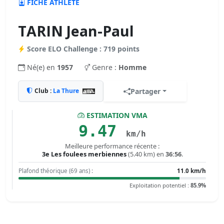
FICHE ATHLÈTE
TARIN Jean-Paul
Score ELO Challenge : 719 points
Né(e) en
1957
Genre :
Homme
Club :
La Thure
Partager
ESTIMATION VMA
9.47
km/h
Meilleure performance récente :
3e Les foulees merbiennes
(5.40 km) en
36:56
.
Plafond théorique (69 ans) :
11.0 km/h
Exploitation potentiel :
85.9%