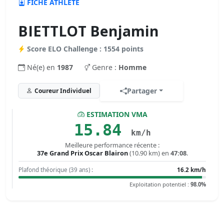
FICHE ATHLÈTE
BIETTLOT Benjamin
Score ELO Challenge : 1554 points
Né(e) en
1987
Genre :
Homme
Partager
Coureur Individuel
ESTIMATION VMA
15.84
km/h
Meilleure performance récente :
37e Grand Prix Oscar Blairon
(10.90 km) en
47:08
.
Plafond théorique (39 ans) :
16.2 km/h
Exploitation potentiel :
98.0%