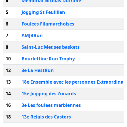
4
Memorial Nicolas Dufrane
5
Jogging St Feuillien
6
Foulees Filamarchoises
7
AMJBRun
8
Saint-Luc Met ses baskets
10
Bourlettine Run Trophy
12
3e La HestRun
13
18e Ensemble avec les personnes Extraordinai
14
15e Jogging des Zonards
16
3e Les foulees merbiennes
18
13e Relais des Castors