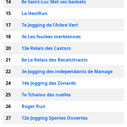
14
8e Saint-Luc Met ses baskets
15
La HestRun
17
7e Jogging de l'Arbre Vert
18
3e Les foulees merbiennes
20
13e Relais des Castors
21
8e Le Relais des Recalcitrants
22
3e Jogging des independants de Manage
24
14e Jogging des Zonards
25
7e Tchalou des ruelles
26
Roger Run
27
12e Jogging Sportes Ouvertes