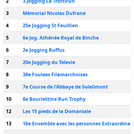
2
3 Jogging La Trottirun
3
Mémorial Nicolas Dufrane
4
25e Jogging St Feuillien
5
6e Jog. Athénée Royal de Binche
6
2e Jogging Ruffus
7
20e Jogging du Televie
8
38e Foulees Filamarchoises
9
7e Course de l'Abbaye de Soleilmont
10
8e Bourlettine Run Trophy
12
Les 15 pieds de la Domaniale
13
16e Ensemble avec les personnes Extraordinai