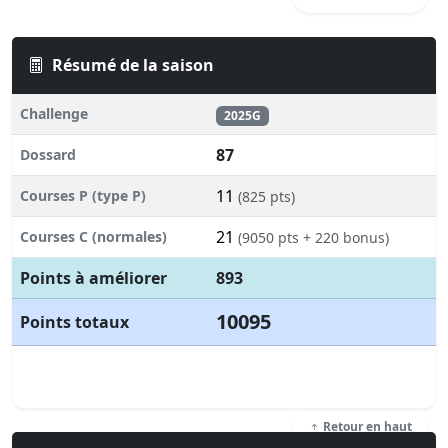
Résumé de la saison
Challenge
2025G
87
Dossard
11
Courses P (type P)
(825 pts)
21
Courses C (normales)
(9050 pts + 220 bonus)
Points à améliorer
893
10095
Points totaux
Retour en haut