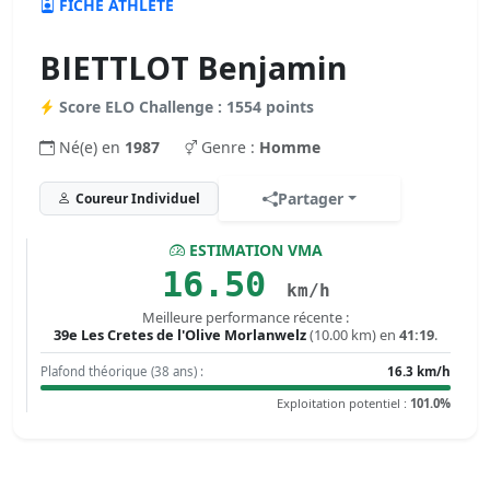
FICHE ATHLÈTE
BIETTLOT Benjamin
Score ELO Challenge : 1554 points
Né(e) en
1987
Genre :
Homme
Partager
Coureur Individuel
ESTIMATION VMA
16.50
km/h
Meilleure performance récente :
39e Les Cretes de l'Olive Morlanwelz
(10.00 km) en
41:19
.
Plafond théorique (38 ans) :
16.3 km/h
Exploitation potentiel :
101.0%