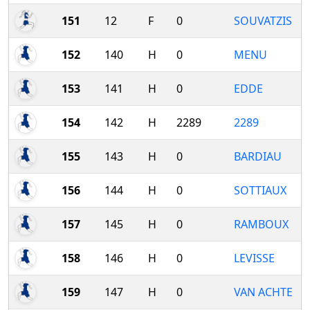
151
12
F
0
SOUVATZIS
152
140
H
0
MENU
153
141
H
0
EDDE
154
142
H
2289
2289
155
143
H
0
BARDIAU
156
144
H
0
SOTTIAUX
157
145
H
0
RAMBOUX
158
146
H
0
LEVISSE
159
147
H
0
VAN ACHTE