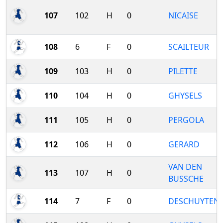
107
102
H
0
NICAISE
108
6
F
0
SCAILTEUR
109
103
H
0
PILETTE
110
104
H
0
GHYSELS
111
105
H
0
PERGOLA
112
106
H
0
GERARD
VAN DEN
113
107
H
0
BUSSCHE
114
7
F
0
DESCHUYTEN