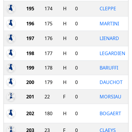
195
174
H
0
CLEPPE
196
175
H
0
MARTINI
197
176
H
0
LIENARD
198
177
H
0
LEGARDIEN
199
178
H
0
BARUFFI
200
179
H
0
DAUCHOT
201
22
F
0
MORSIAU
202
180
H
0
BOGAERT
203
23
F
0
CLAEYS