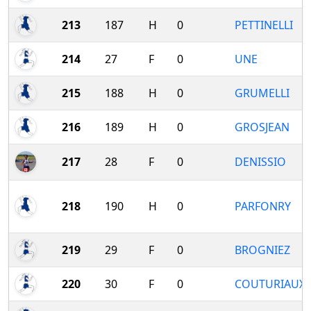
213
187
H
0
PETTINELLI
214
27
F
0
UNE
215
188
H
0
GRUMELLI
216
189
H
0
GROSJEAN
217
28
F
0
DENISSIO
218
190
H
0
PARFONRY
219
29
F
0
BROGNIEZ
220
30
F
0
COUTURIAUX