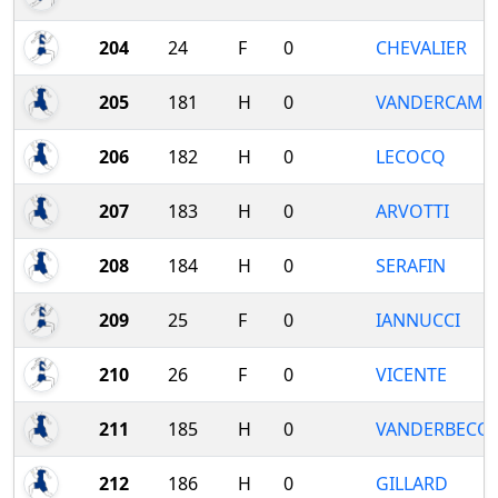
204
24
F
0
CHEVALIER
205
181
H
0
VANDERCAM
206
182
H
0
LECOCQ
207
183
H
0
ARVOTTI
208
184
H
0
SERAFIN
209
25
F
0
IANNUCCI
210
26
F
0
VICENTE
211
185
H
0
VANDERBECQ
212
186
H
0
GILLARD