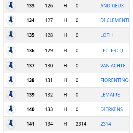
133
126
H
0
ANDRIEUX
134
127
H
0
DI CLEMENTE
135
128
H
0
LOTH
136
129
H
0
LECLERCQ
137
130
H
0
VAN ACHTE
138
131
H
0
FIORENTINO
139
132
H
0
LEMAIRE
140
133
H
0
DIERKENS
141
134
H
2314
2314