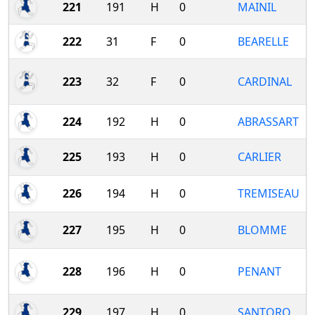
221
191
H
0
MAINIL
222
31
F
0
BEARELLE
223
32
F
0
CARDINAL
224
192
H
0
ABRASSART
225
193
H
0
CARLIER
226
194
H
0
TREMISEAU
227
195
H
0
BLOMME
228
196
H
0
PENANT
229
197
H
0
SANTORO