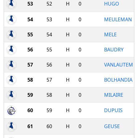
53
52
H
0
HUGO
54
53
H
0
MEULEMAN
55
54
H
0
MELE
56
55
H
0
BAUDRY
57
56
H
0
VANLAUTEM
58
57
H
0
BOLHANDIA
59
58
H
0
MILAIRE
60
59
H
0
DUPUIS
61
60
H
0
GEUSE