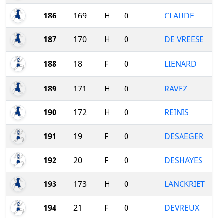
186
169
H
0
CLAUDE
187
170
H
0
DE VREESE
188
18
F
0
LIENARD
189
171
H
0
RAVEZ
190
172
H
0
REINIS
191
19
F
0
DESAEGER
192
20
F
0
DESHAYES
193
173
H
0
LANCKRIET
194
21
F
0
DEVREUX