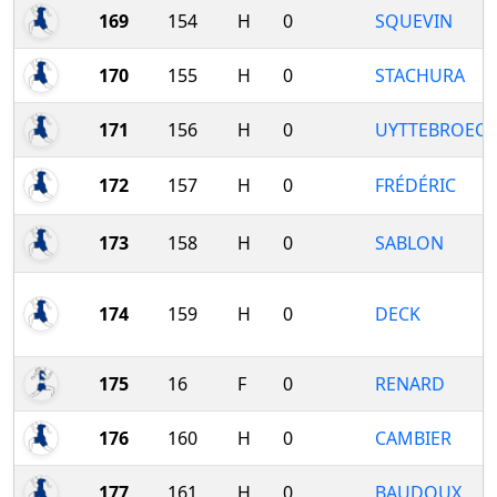
169
154
H
0
SQUEVIN
170
155
H
0
STACHURA
171
156
H
0
UYTTEBROECK
172
157
H
0
FRÉDÉRIC
173
158
H
0
SABLON
174
159
H
0
DECK
175
16
F
0
RENARD
176
160
H
0
CAMBIER
177
161
H
0
BAUDOUX