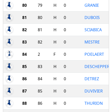
80
79
H
0
GRANIE
81
80
H
0
DUBOIS
82
81
H
0
SCIABICA
83
82
H
0
MESTRE
84
2
F
0
POELAERT
85
83
H
0
DESCHEPPER
86
84
H
0
DETREZ
87
85
H
0
DUVIVIER
88
86
H
0
THURION