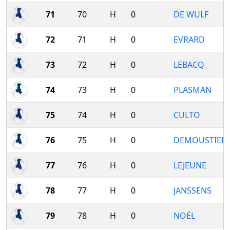
71
70
H
0
DE WULF
72
71
H
0
EVRARD
73
72
H
0
LEBACQ
74
73
H
0
PLASMAN
75
74
H
0
CULTO
76
75
H
0
DEMOUSTIER
77
76
H
0
LEJEUNE
78
77
H
0
JANSSENS
79
78
H
0
NOËL