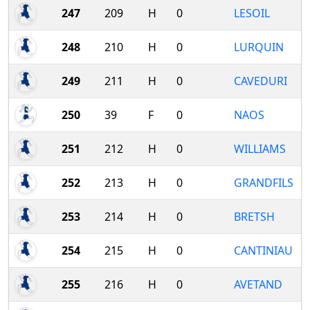
247
209
H
0
LESOIL
248
210
H
0
LURQUIN
249
211
H
0
CAVEDURI
250
39
F
0
NAOS
251
212
H
0
WILLIAMS
252
213
H
0
GRANDFILS
253
214
H
0
BRETSH
254
215
H
0
CANTINIAU
255
216
H
0
AVETAND