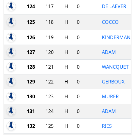
124
117
H
0
DE LAEVER
125
118
H
0
COCCO
126
119
H
0
KINDERMANS
127
120
H
0
ADAM
128
121
H
0
WANCQUET
129
122
H
0
GERBOUX
130
123
H
0
MURER
131
124
H
0
ADAM
132
125
H
0
RIES