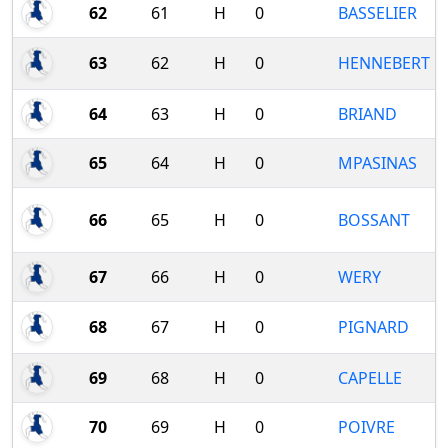
62
61
H
0
BASSELIER
63
62
H
0
HENNEBERT
64
63
H
0
BRIAND
65
64
H
0
MPASINAS
66
65
H
0
BOSSANT
67
66
H
0
WERY
68
67
H
0
PIGNARD
69
68
H
0
CAPELLE
70
69
H
0
POIVRE