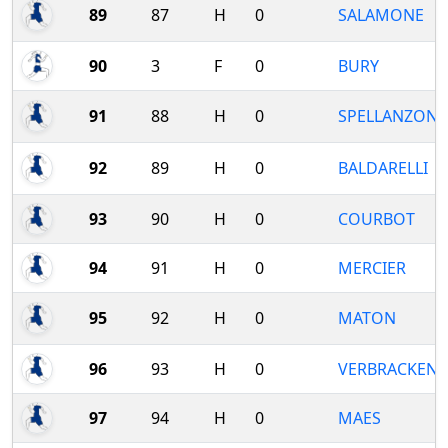
89
87
H
0
SALAMONE
90
3
F
0
BURY
91
88
H
0
SPELLANZON
92
89
H
0
BALDARELLI
93
90
H
0
COURBOT
94
91
H
0
MERCIER
95
92
H
0
MATON
96
93
H
0
VERBRACKEN
97
94
H
0
MAES