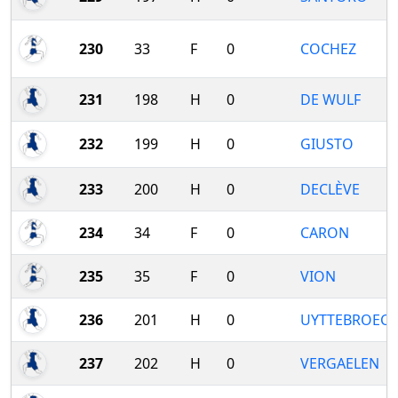
230
33
F
0
COCHEZ
231
198
H
0
DE WULF
232
199
H
0
GIUSTO
233
200
H
0
DECLÈVE
234
34
F
0
CARON
235
35
F
0
VION
236
201
H
0
UYTTEBROECK
237
202
H
0
VERGAELEN