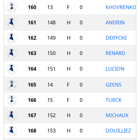
160
13
F
0
KHOVRENKOV
161
148
H
0
ANDRIN
162
149
H
0
DERYCKE
163
150
H
0
RENARD
164
151
H
0
LUCION
165
14
F
0
GEENS
166
15
F
0
TURCK
167
152
H
0
MICHAUX
168
153
H
0
DOUILLIEZ