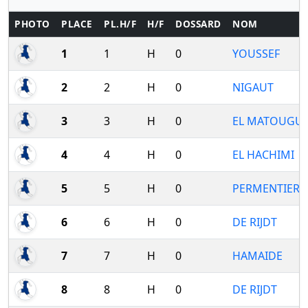
PHOTO
PLACE
PL.H/F
H/F
DOSSARD
NOM
1
1
H
0
YOUSSEF
2
2
H
0
NIGAUT
3
3
H
0
EL MATOUGUI
4
4
H
0
EL HACHIMI
5
5
H
0
PERMENTIER
6
6
H
0
DE RIJDT
7
7
H
0
HAMAIDE
8
8
H
0
DE RIJDT