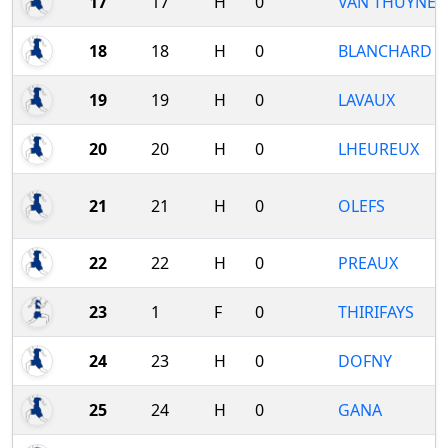
17
17
H
0
VAN THUYNE
18
18
H
0
BLANCHARD
19
19
H
0
LAVAUX
20
20
H
0
LHEUREUX
21
21
H
0
OLEFS
22
22
H
0
PREAUX
23
1
F
0
THIRIFAYS
24
23
H
0
DOFNY
25
24
H
0
GANA