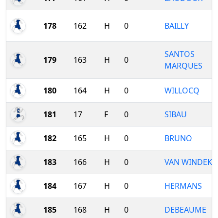
178
162
H
0
BAILLY
SANTOS
179
163
H
0
MARQUES
180
164
H
0
WILLOCQ
181
17
F
0
SIBAU
182
165
H
0
BRUNO
183
166
H
0
VAN WINDEKE
184
167
H
0
HERMANS
185
168
H
0
DEBEAUME