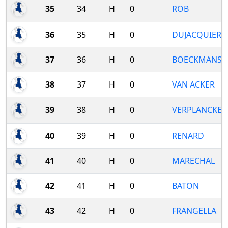
35
34
H
0
ROB
36
35
H
0
DUJACQUIER
37
36
H
0
BOECKMANS
38
37
H
0
VAN ACKER
39
38
H
0
VERPLANCKE
40
39
H
0
RENARD
41
40
H
0
MARECHAL
42
41
H
0
BATON
43
42
H
0
FRANGELLA