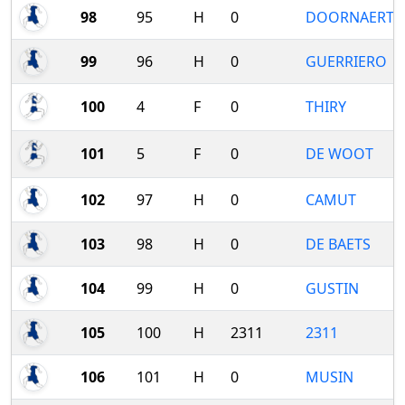
98
95
H
0
DOORNAERT
99
96
H
0
GUERRIERO
100
4
F
0
THIRY
101
5
F
0
DE WOOT
102
97
H
0
CAMUT
103
98
H
0
DE BAETS
104
99
H
0
GUSTIN
105
100
H
2311
2311
106
101
H
0
MUSIN