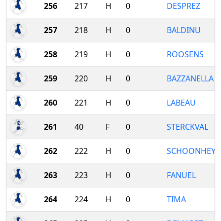
256
217
H
0
DESPREZ
257
218
H
0
BALDINU
258
219
H
0
ROOSENS
259
220
H
0
BAZZANELLA
260
221
H
0
LABEAU
261
40
F
0
STERCKVAL
262
222
H
0
SCHOONHEYT
263
223
H
0
FANUEL
264
224
H
0
TIMA