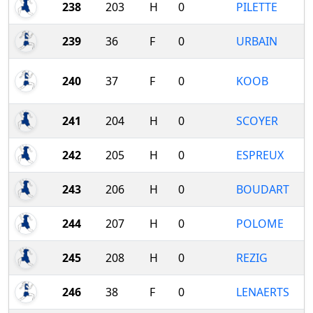
238
203
H
0
PILETTE
239
36
F
0
URBAIN
240
37
F
0
KOOB
241
204
H
0
SCOYER
242
205
H
0
ESPREUX
243
206
H
0
BOUDART
244
207
H
0
POLOME
245
208
H
0
REZIG
246
38
F
0
LENAERTS