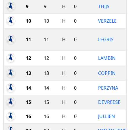
9
9
H
0
THIJS
10
10
H
0
VERZELE
11
11
H
0
LEGRIS
12
12
H
0
LAMBIN
13
13
H
0
COPPIN
14
14
H
0
PERZYNA
15
15
H
0
DEVREESE
16
16
H
0
JULLIEN