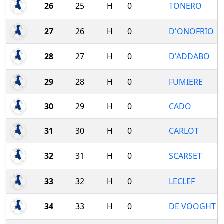
26
25
H
0
TONERO
27
26
H
0
D'ONOFRIO
28
27
H
0
D'ADDABO
29
28
H
0
FUMIERE
30
29
H
0
CADO
31
30
H
0
CARLOT
32
31
H
0
SCARSET
33
32
H
0
LECLEF
34
33
H
0
DE VOOGHT