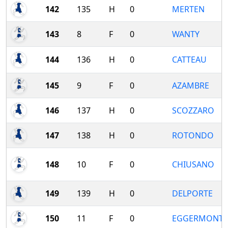
142
135
H
0
MERTEN
143
8
F
0
WANTY
144
136
H
0
CATTEAU
145
9
F
0
AZAMBRE
146
137
H
0
SCOZZARO
147
138
H
0
ROTONDO
148
10
F
0
CHIUSANO
149
139
H
0
DELPORTE
150
11
F
0
EGGERMONT