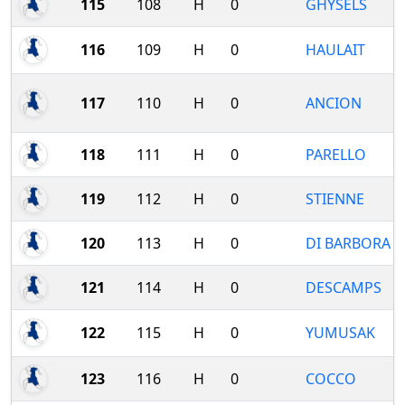
115
108
H
0
GHYSELS
116
109
H
0
HAULAIT
117
110
H
0
ANCION
118
111
H
0
PARELLO
119
112
H
0
STIENNE
120
113
H
0
DI BARBORA
121
114
H
0
DESCAMPS
122
115
H
0
YUMUSAK
123
116
H
0
COCCO