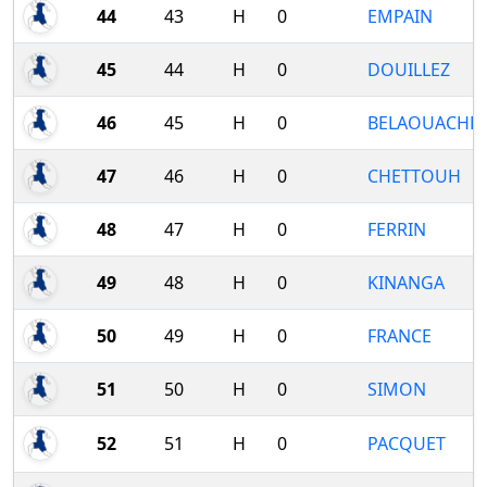
44
43
H
0
EMPAIN
45
44
H
0
DOUILLEZ
46
45
H
0
BELAOUACHE
47
46
H
0
CHETTOUH
48
47
H
0
FERRIN
49
48
H
0
KINANGA
50
49
H
0
FRANCE
51
50
H
0
SIMON
52
51
H
0
PACQUET